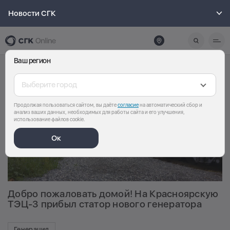
Новости СГК
Ваш регион
Выберите город
Продолжая пользоваться сайтом, вы даёте
согласие
на автоматический сбор и
анализ ваших данных, необходимых для работы сайта и его улучшения,
использование файлов cookie.
Ок
Добро пожаловать домой! На Красноярскую
ТЭЦ-3 прибыл статор нового генератора
Генерация