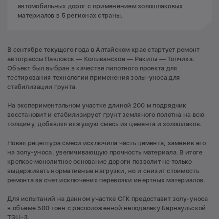
автомобильных дорог с применением золошлаковых
материалов в 5 регионах страны.
В сентябре текущего года в Алтайском крае стартует ремонт
автотрассы Павловск — Колыванское — Ракиты — Топчиха.
Объект был выбран в качестве пилотного проекта для
тестирования технологии применения золы-уноса для
стабилизации грунта.
На экспериментальном участке длиной 200 м подрядчик
восстановит и стабилизирует грунт земляного полотна на всю
толщину, добавляя вяжущую смесь из цемента и золошлаков.
Новая рецептура смеси исключила часть цемента, заменив его
на золу-уноса, увеличивающую прочность материала. В итоге
крепкое монолитное основание дороги позволит не только
выдерживать нормативные нагрузки, но и снизит стоимость
ремонта за счет исключения перевозки инертных материалов.
Для испытаний на данном участке СГК предоставит золу-уноса
в объеме 500 тонн с расположенной неподалеку Барнаульской
ТЭЦ-3.