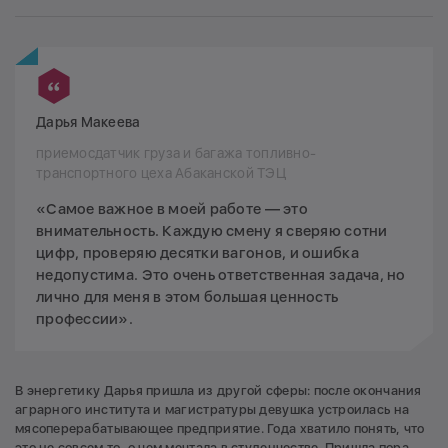
Дарья Макеева
приемосдатчик груза и багажа топливно-
транспортного цеха Абаканской ТЭЦ
«Самое важное в моей работе — это
внимательность. Каждую смену я сверяю сотни
цифр, проверяю десятки вагонов, и ошибка
недопустима. Это очень ответственная задача, но
лично для меня в этом большая ценность
профессии».
В энергетику Дарья пришла из другой сферы: после окончания
аграрного института и магистратуры девушка устроилась на
мясоперерабатывающее предприятие. Года хватило понять, что
это не совсем то, о чем мечтала в студенчестве. Пришла пора