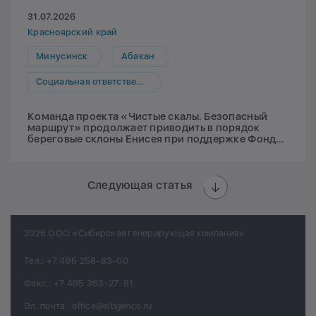
31.07.2026
Красноярский край
Минусинск
Абакан
Социальная ответственность
Команда проекта «Чистые скалы. Безопасный
маршрут» продолжает приводить в порядок
береговые склоны Енисея при поддержке Фонда
Мельниченко
Следующая статья
2026 ООО «Сибирская генерирующая компания»
Тел.:
+7 495 258-83-00
Факс.:
+7 495 363-27-81
Эл. почта.:
office@sibgenco.ru