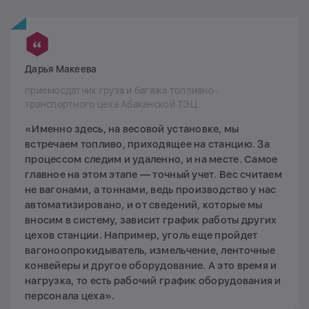
Дарья Макеева
приемосдатчик груза и багажа топливно-
транспортного цеха Абаканской ТЭЦ
«Именно здесь, на весовой установке, мы
встречаем топливо, приходящее на станцию. За
процессом следим и удаленно, и на месте. Самое
главное на этом этапе — точный учет. Вес считаем
не вагонами, а тоннами, ведь производство у нас
автоматизировано, и от сведений, которые мы
вносим в систему, зависит график работы других
цехов станции. Например, уголь еще пройдет
вагоноопрокидыватель, измельчение, ленточные
конвейеры и другое оборудование. А это время и
нагрузка, то есть рабочий график оборудования и
персонала цеха».