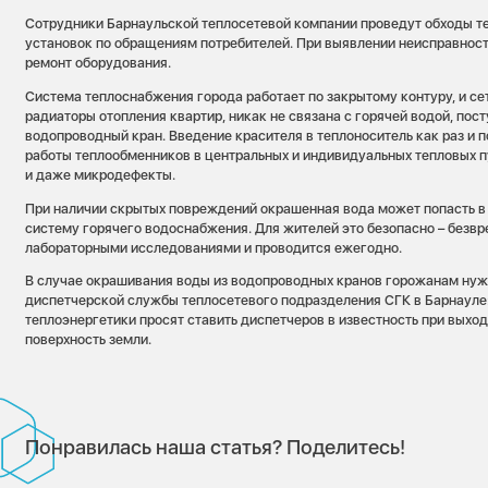
Сотрудники Барнаульской теплосетевой компании проведут обходы те
установок по обращениям потребителей. При выявлении неисправност
ремонт оборудования.
Система теплоснабжения города работает по закрытому контуру, и се
радиаторы отопления квартир, никак не связана с горячей водой, по
водопроводный кран. Введение красителя в теплоноситель как раз и 
работы теплообменников в центральных и индивидуальных тепловых п
и даже микродефекты.
При наличии скрытых повреждений окрашенная вода может попасть в
систему горячего водоснабжения. Для жителей это безопасно – безвр
лабораторными исследованиями и проводится ежегодно.
В случае окрашивания воды из водопроводных кранов горожанам нуж
диспетчерской службы теплосетевого подразделения СГК в Барнауле:
теплоэнергетики просят ставить диспетчеров в известность при выхо
поверхность земли.
Понравилась наша статья? Поделитесь!