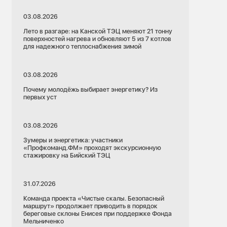
03.08.2026
Лето в разгаре: на Канской ТЭЦ меняют 21 тонну
поверхностей нагрева и обновляют 5 из 7 котлов
для надежного теплоснабжения зимой
03.08.2026
Почему молодёжь выбирает энергетику? Из
первых уст
03.08.2026
Зумеры и энергетика: участники
«Профкоманд.ФМ» проходят экскурсионную
стажировку на Бийский ТЭЦ
16.07.2026
Красноярский край
31.07.2026
Благоустройство
Тепловые сети
Команда проекта «Чистые скалы. Безопасный
маршрут» продолжает приводить в порядок
береговые склоны Енисея при поддержке Фонда
Не только трубы: СГК восстановила более 70
Мельниченко
участков после ремонтов теплосетей в
Красноярске