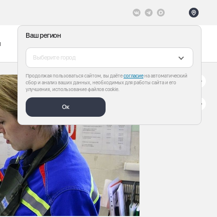
Ваш регион
ы
Меню
Все теги
Выберите город
Продолжая пользоваться сайтом, вы даёте
согласие
на автоматический
сбор и анализ ваших данных, необходимых для работы сайта и его
улучшения, использование файлов cookie.
Ок