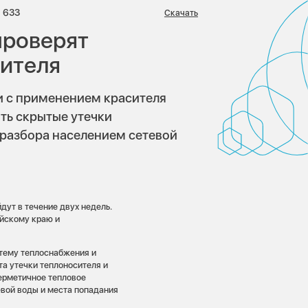
риев:
Просмотров:
633
Скачать
проверят
ителя
ти с применением красителя
ть скрытые утечки
 разбора населением сетевой
дут в течение двух недель.
айскому краю и
стему теплоснабжения и
та утечки теплоносителя и
герметичное тепловое
вой воды и места попадания