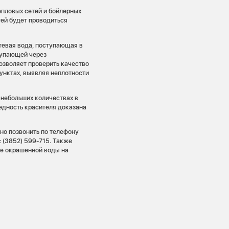
пловых сетей и бойлерных
ей будет проводиться
тевая вода, поступающая в
ступающей через
позволяет проверить качество
унктах, выявляя неплотности
 небольших количествах в
едность красителя доказана
но позвонить по телефону
 (3852) 599-715. Также
де окрашенной воды на