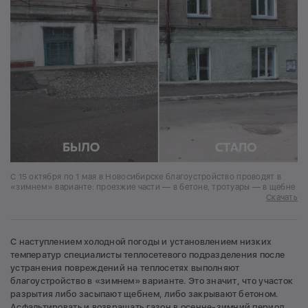
С 15 октября по 1 мая в Новосибирске благоустройство проводят в
«зимнем» варианте: проезжие части — в бетоне, тротуары — в щебне
Скачать
С наступлением холодной погоды и установлением низких
температур специалисты теплосетевого подразделения после
устранения повреждений на теплосетях выполняют
благоустройство в «зимнем» варианте. Это значит, что участок
разрытия либо засыпают щебнем, либо закрывают бетоном.
Асфальтировать и возвращать газон в осенне-зимний период