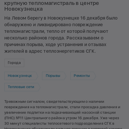
крупную тепломагистраль в центре
Новокузнецка
На Левом берегу в Новокузнецке 16 декабря было
обнаружено и ликвидировано повреждение
тепломагистрали, тепло от которой получают
несколько районов города. Рассказываем о
причинах порыва, ходе устранения и отзывах
жителей в адрес теплоэнергетиков СГК.
Города
Новокузнецк
Порывы
Ремонты
Тепловые сети
Тревожным сигналом, свидетельствующим о наличии
повреждения на тепломагистрали, стали просадка давления и
увеличение подпитки на подкачивающей насосной станции
(ПНС) №11 Центрального района утром 16 декабря. Уже через
30 минут специалисты теплосетевого подразделения СГК в
Новокузнецке обнаружили сильное парение в тепловой камере