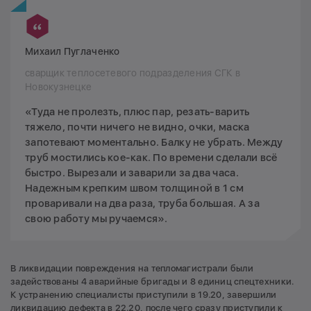
Михаил Пуглаченко
сварщик теплосетевого подразделения СГК в
Новокузнецке
«Туда не пролезть, плюс пар, резать-варить
тяжело, почти ничего не видно, очки, маска
запотевают моментально. Балку не убрать. Между
труб мостились кое-как. По времени сделали всё
быстро. Вырезали и заварили за два часа.
Надежным крепким швом толщиной в 1 см
проваривали на два раза, труба большая. А за
свою работу мы ручаемся».
В ликвидации повреждения на тепломагистрали были
задействованы 4 аварийные бригады и 8 единиц спецтехники.
К устранению специалисты приступили в 19.20, завершили
ликвидацию дефекта в 22.20, после чего сразу приступили к