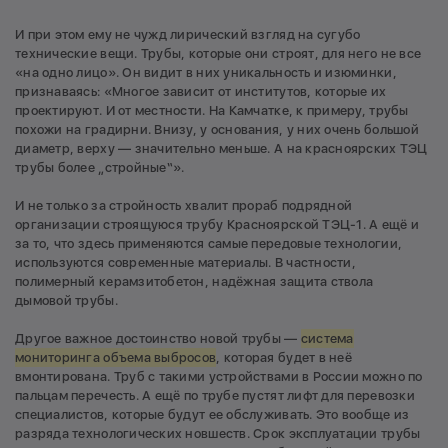
И при этом ему не чужд лирический взгляд на сугубо
технические вещи. Трубы, которые они строят, для него не все
«на одно лицо». Он видит в них уникальность и изюминки,
признаваясь: «Многое зависит от институтов, которые их
проектируют. И от местности. На Камчатке, к примеру, трубы
похожи на градирни. Внизу, у основания, у них очень большой
диаметр, верху — значительно меньше. А на красноярских ТЭЦ
трубы более „стройные“».
И не только за стройность хвалит прораб подрядной
организации строящуюся трубу Красноярской ТЭЦ-1. А ещё и
за то, что здесь применяются самые передовые технологии,
используются современные материалы. В частности,
полимерный керамзитобетон, надёжная защита ствола
дымовой трубы.
Другое важное достоинство новой трубы —
система
мониторинга объема выбросов
, которая будет в неё
вмонтирована. Труб с такими устройствами в России можно по
пальцам перечесть. А ещё по трубе пустят лифт для перевозки
специалистов, которые будут ее обслуживать. Это вообще из
разряда технологических новшеств. Срок эксплуатации трубы