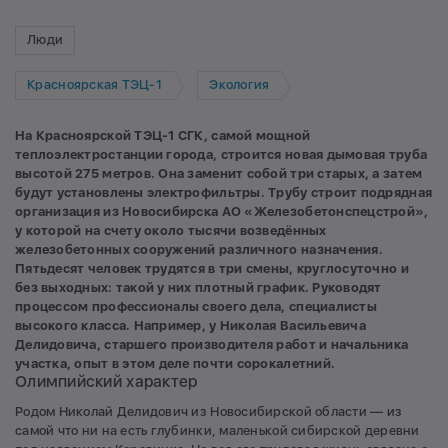
Люди
Красноярская ТЭЦ-1
Экология
На Красноярской ТЭЦ-1 СГК, самой мощной
теплоэлектростанции города, строится новая дымовая труба
высотой 275 метров. Она заменит собой три старых, а затем
будут установлены электрофильтры. Трубу строит подрядная
организация из Новосибирска АО «Железобетонспецстрой»,
у которой на счету около тысячи возведённых
железобетонных сооружений различного назначения.
Пятьдесят человек трудятся в три смены, круглосуточно и
без выходных: такой у них плотный график. Руководят
процессом профессионалы своего дела, специалисты
высокого класса. Например, у Николая Васильевича
Делидовича, старшего производителя работ и начальника
участка, опыт в этом деле почти сорокалетний.
Олимпийский характер
Родом Николай Делидович из Новосибирской области — из
самой что ни на есть глубинки, маленькой сибирской деревни