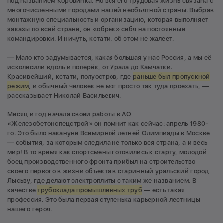
под названием Коровинка. Но вся его трудовая жизнь связана с
многочисленными городами нашей необъятной страны. Выбрав
монтажную специальность и организацию, которая выполняет
заказы по всей стране, он «обрёк» себя на постоянные
командировки. И ничуть, кстати, об этом не жалеет.
— Мало кто задумывается, какая большая у нас Россия, а мы её
исколесили вдоль и поперёк, от Урала до Камчатки.
Красивейший, кстати, полуостров, где
раньше был пропускной
режим
, и обычный человек не мог просто так туда проехать, —
рассказывает Николай Васильевич.
Месяц и год начала своей работы в АО
«Железобетонспецстрой» он помнит как сейчас: апрель 1980-
го. Это было накануне Всемирной летней Олимпиады в Москве
— события, за которым следила не только вся страна, а и весь
мир! В то время как спортсмены готовились к старту, молодой
боец производственного фронта прибыл на строительство
своего первого в жизни объекта в старинный уральский город
Лысьву, где делают электроплиты с таким же названием. В
качестве
трубоклада промышленных труб
— есть такая
профессия. Это была первая ступенька карьерной лестницы
нашего героя.