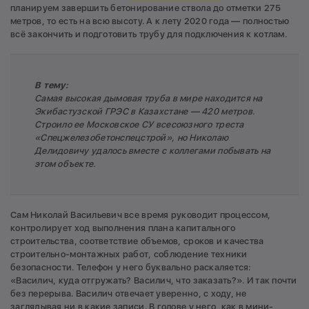
планируем завершить бетонирование ствола до отметки 275
метров, то есть на всю высоту. А к лету 2020 года — полностью
всё закончить и подготовить трубу для подключения к котлам.
В тему:
Самая высокая дымовая труба в мире находится на
Экибастузской ГРЭС в Казахстане — 420 метров.
Строило ее Московское СУ всесоюзного треста
«Спецжелезобетонспецстрой», но Николаю
Делидовичу удалось вместе с коллегами побывать на
этом объекте.
Сам Николай Васильевич все время руководит процессом,
контролирует ход выполнения плана капитального
строительства, соответствие объемов, сроков и качества
строительно-монтажных работ, соблюдение техники
безопасности. Телефон у него буквально раскаляется:
«Василич, куда отгружать? Василич, что заказать?». И так почти
без перерыва. Василич отвечает уверенно, с ходу, не
заглядывая ни в какие записи. В голове у него, как в мини-