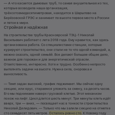
— А что касается дымовых труб, то самая внушительная из тех,
которые возводила наша организация,
трёхсотсемидесятиметровая, находится в Шарыпово на
Берёзовской ГРЭС и занимает по высоте первое место в России
и пятое в мире.
Стройная и надёжная
На строительстве трубы Красноярской ТЭЦ-1 Николай
Васильевич работает с лета 2018 года. Ему нравится, как здесь
организована работа. Со специалистами станции, которые
курируют строительство, они стали не то что одной командой, а,
можно сказать, одной семьёй. Все делают большое общее дело,
важное для горожан и для энергетической отрасли.
Ответственно, интересно. Хотя и трудно. Особенно непросто
выполнять задачи на высоте. Нужна сила, сноровка и
выносливость.
— Темп задан высокий, график поджимает. Мы сейчас одну
секцию, или ярус, стараемся уложить за смену, за десять часов.
Его мы поднимаем наверх грузовой клетью. Этот механизм
похож на лифт. Цикл длится шесть минут. Три минуты клеть идёт
вверх, три — вниз, — посвящает нас в тонкости строительства
Николай Делидович. — Только что мы залили секцию на отметке
сто семьдесят пять метров.
Осталось ровно сто.
К Новому году