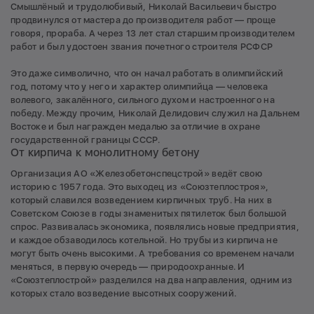
Смышлёный и трудолюбивый, Николай Васильевич быстро
продвинулся от мастера до производителя работ — проще
говоря, прораба. А через 13 лет стал старшим производителем
работ и был удостоен звания почетного строителя РСФСР
Это даже символично, что он начал работать в олимпийский
год, потому что у него и характер олимпийца — человека
волевого, закалённого, сильного духом и настроенного на
победу. Между прочим, Николай Делидович служил на Дальнем
Востоке и был награжден медалью за отличие в охране
государственной границы СССР.
От кирпича к монолитному бетону
Организация АО «Железобетонспецстрой» ведёт свою
историю с 1957 года. Это выходец из «Союзтеплостроя»,
который славился возведением кирпичных труб. На них в
Советском Союзе в годы знаменитых пятилеток был большой
спрос. Развивалась экономика, появлялись новые предприятия,
и каждое обзаводилось котельной. Но трубы из кирпича не
могут быть очень высокими. А требования со временем начали
меняться, в первую очередь — природоохранные. И
«Союзтеплострой» разделился на два направления, одним из
которых стало возведение высотных сооружений.