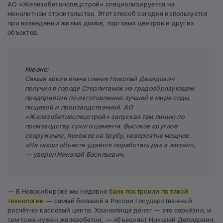
АО «Железобетонспецстрой» специализируется на
монолитном строительстве. Этот способ сегодня используется
при возведении жилых домов, торговых центров и других
объектов.
Нюанс:
Самые яркие впечатления Николай Делидович
получил в городе Стерлитамак на градообразующем
предприятии по изготовлению лучшей в мире соды,
пищевой и производственной. АО
«Железобетноспецстрой» запускал там линию по
производству сухого цемента. Высокое круглое
сооружение, похожее на трубу, невероятно мощное.
«На таком объекте удаётся поработать раз в жизни»,
— уверен Николай Васильевич.
— В Новосибирске мы недавно
банк построили по такой
технологии
— самый большой в России государственный
расчётно-кассовый центр. Хранилище денег — это серьёзно, и
там тоже нужен железобетон, — объясняет Николай Делидович.