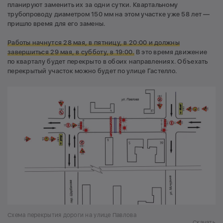
планируют заменить их за одни сутки. Квартальному
трубопроводу диаметром 150 мм на этом участке уже 58 лет —
пришло время для его замены.
Работы начнутся
28 мая, в пятницу, в 20:00
и должны
завершиться 29 мая,
в субботу,
в 19:00.
В это время движение
по кварталу будет перекрыто в обоих направлениях. Объехать
перекрытый участок можно будет по улице Гастелло.
Схема перекрытия дороги на улице Павлова
Скачать