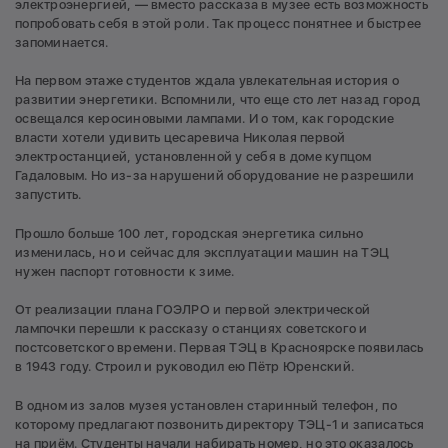
электроэнергией, — вместо рассказа в музее есть возможность
попробовать себя в этой роли. Так процесс понятнее и быстрее
запоминается.
На первом этаже студентов ждала увлекательная история о
развитии энергетики. Вспомнили, что еще сто лет назад город
освещался керосиновыми лампами. И о том, как городские
власти хотели удивить цесаревича Николая первой
электростанцией, установленной у себя в доме купцом
Гадаловым. Но из-за нарушений оборудование не разрешили
запустить.
Прошло больше 100 лет, городская энергетика сильно
изменилась, но и сейчас для эксплуатации машин на ТЭЦ
нужен паспорт готовности к зиме.
От реализации плана ГОЭЛРО и первой электрической
лампочки перешли к рассказу о станциях советского и
постсоветского времени. Первая ТЭЦ в Красноярске появилась
в 1943 году. Строил и руководил ею Пётр Юренский.
В одном из залов музея установлен старинный телефон, по
которому предлагают позвонить директору ТЭЦ-1 и записаться
на приём. Студенты начали набирать номер, но это оказалось