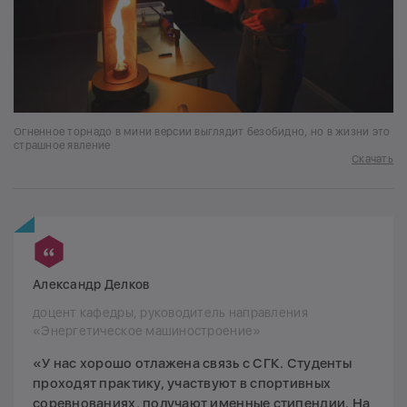
Огненное торнадо в мини версии выглядит безобидно, но в жизни это
страшное явление
Скачать
Александр Делков
доцент кафедры, руководитель направления
«Энергетическое машиностроение»
«У нас хорошо отлажена связь с СГК. Студенты
проходят практику, участвуют в спортивных
соревнованиях, получают именные стипендии. На