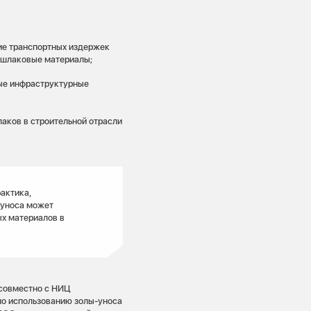
ие транспортных издержек
ошлаковые материалы;
ые инфраструктурные
аков в строительной отрасли
актика,
 уноса может
ых материалов в
совместно с НИЦ
по использованию золы-уноса