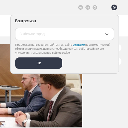
Ваш регион
ы
Меню
Все теги
Выберите город
Продолжая пользоваться сайтом, вы даёте
согласие
на автоматический
сбор и анализ ваших данных, необходимых для работы сайта и его
улучшения, использование файлов cookie.
Ок