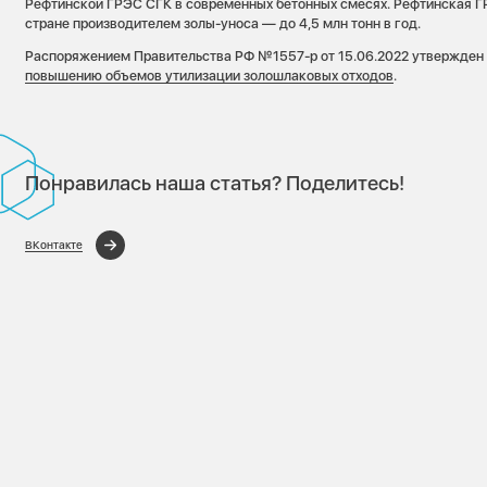
Рефтинской ГРЭС СГК в современных бетонных смесях. Рефтинская Г
стране производителем золы-уноса — до 4,5 млн тонн в год.
Распоряжением Правительства РФ №1557-р от 15.06.2022 утвержде
повышению объемов утилизации золошлаковых отходов
.
Понравилась наша статья? Поделитесь!
ВКонтакте