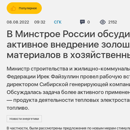
Популярное
08.08.2022
09:32
СГК
Комментариев:
0
Просмотро
2152
В Минстрое России обсуди
активное внедрение золо
материалов в хозяйственн
Министр строительства и жилищно-коммуналь
Федерации Ирек Файзуллин провел рабочую вс
директором Сибирской генерирующей компан
Обсуждалась задача более активного примене
— продукта деятельности тепловых электрост
топливо.
Новости энергетики
В частности, были рассмотрены предложения по новым мерам стимул