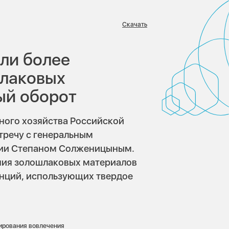
Скачать
в:
ли более
шлаковых
ый оборот
ного хозяйства Российской
тречу с генеральным
ии Степаном Солженицыным.
ния золошлаковых материалов
анций, использующих твердое
ирования вовлечения