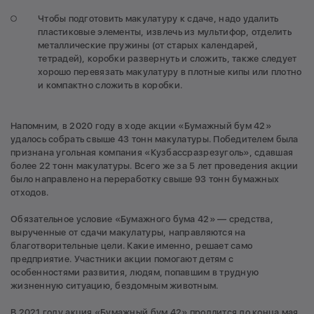
Чтобы подготовить макулатуру к сдаче, надо удалить
пластиковые элементы, извлечь из мультифор, отделить
металлические пружины (от старых календарей,
тетрадей), коробки развернуть и сложить, также следует
хорошо перевязать макулатуру в плотные кипы или плотно
и компактно сложить в коробки.
Напомним, в 2020 году в ходе акции «Бумажный бум 42»
удалось собрать свыше 43 тонн макулатуры. Победителем была
признана угольная компания «Кузбассразрезуголь», сдавшая
более 22 тонн макулатуры. Всего же за 5 лет проведения акции
было направлено на переработку свыше 93 тонн бумажных
отходов.
Обязательное условие «Бумажного бума 42» — средства,
вырученные от сдачи макулатуры, направляются на
благотворительные цели. Какие именно, решает само
предприятие. Участники акции помогают детям с
особенностями развития, людям, попавшим в трудную
жизненную ситуацию, бездомным животным.
В 2021 году акция «Бумажный бум 42» продлится до конца мая.