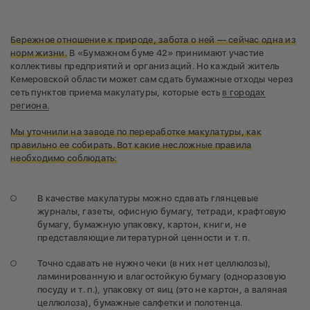
Бережное отношение к природе, забота о ней — сейчас одна из
норм жизни.
В «Бумажном буме 42» принимают участие
коллективы предприятий и организаций. Но каждый житель
Кемеровской области может сам сдать бумажные отходы через
сеть пунктов приема макулатуры, которые есть
в городах
региона.
Мы уточнили на заводе по переработке макулатуры, как
правильно ее собирать. Вот какие несложные правила
необходимо соблюдать:
В качестве макулатуры можно сдавать глянцевые
журналы, газеты, офисную бумагу, тетради, крафтовую
бумагу, бумажную упаковку, картон, книги, не
представляющие литературной ценности и т. п.
Точно сдавать не нужно чеки (в них нет целлюлозы),
ламинированную и влагостойкую бумагу (одноразовую
посуду и т. п.), упаковку от яиц (это не картон, а валяная
целлюлоза), бумажные салфетки и полотенца.