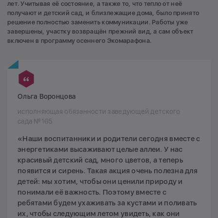
лет. Учитывая её состояние, а также то, что тепло от неё
получают и детский сад, и близлежащие дома, было принято
решение полностью заменить коммуникации. Работы уже
завершены, участку возвращён прежний вид, а сам объект
включен в программу осеннего Экомарафона.
Ольга Воронцова
исполняющая обязанности заведующей детского
сада №165
«Наши воспитанники и родители сегодня вместе с
энергетиками высаживают целые аллеи. У нас
красивый детский сад, много цветов, а теперь
появится и сирень. Такая акция очень полезна для
детей: мы хотим, чтобы они ценили природу и
понимали её важность. Поэтому вместе с
ребятами будем ухаживать за кустами и поливать
их, чтобы следующим летом увидеть, как они