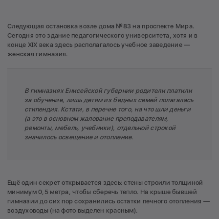
Следующая остановка возле дома №83 на проспекте Мира.
Сегодня это здание педагогического университета, хотя и в
конце XIX века здесь располагалось учебное заведение —
женская гимназия.
В гимназиях Енисейской губернии родители платили
за обучение, лишь детям из бедных семей полагалась
стипендия. Кстати, в перечне того, на что шли деньги
(а это в основном жалование преподавателям,
ремонты, мебель, учебники), отдельной строкой
значилось освещение и отопление.
Ещё один секрет открывается здесь: стены строили толщиной
минимум 0,5 метра, чтобы сберечь тепло. На крыше бывшей
гимназии до сих пор сохранились остатки печного отопления —
воздуховоды (на фото выделен красным).