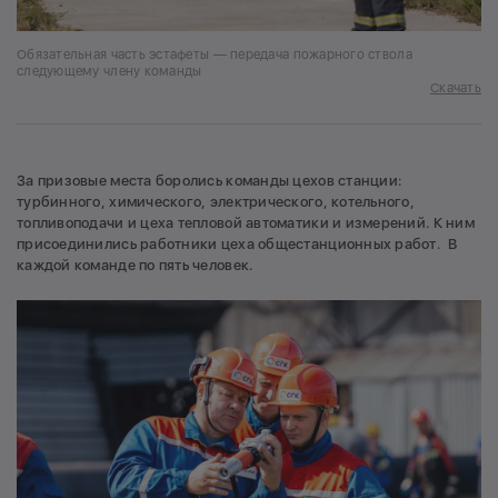
Обязательная часть эстафеты — передача пожарного ствола
следующему члену команды
Скачать
За призовые места боролись команды цехов станции:
турбинного, химического, электрического, котельного,
топливоподачи и цеха тепловой автоматики и измерений. К ним
присоединились работники цеха общестанционных работ. В
каждой команде по пять человек.