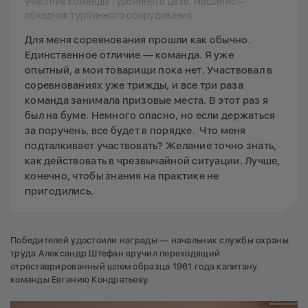
участник команды турбинного цеха, машинист-
обходчик турбинного оборудования
Для меня соревнования прошли как обычно.
Единственное отличие — команда. Я уже
опытный, а мои товарищи пока нет. Участвовал в
соревнованиях уже трижды, и все три раза
команда занимала призовые места. В этот раз я
был на буме. Немного опасно, но если держаться
за поручень, все будет в порядке. Что меня
подталкивает участвовать? Желание точно знать,
как действовать в чрезвычайной ситуации. Лучше,
конечно, чтобы знания на практике не
пригодились.
Победителей удостоили награды — начальник службы охраны
труда Александр Штефан вручил переходящий
отреставрированный шлем образца 1961 года капитану
команды Евгению Кондратьеву.