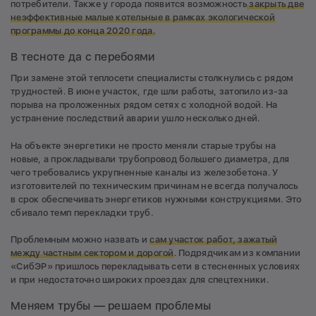
потребители. Также у города появится возможность
закрыть две
неэффективные малые котельные в рамках экологической
программы д
о конца 2020 года
.
В тесноте да с перебоями
При замене этой теплосети специалисты столкнулись с рядом
трудностей. В июне участок, где шли работы, затопило из-за
порыва на проложенных рядом сетях с холодной водой. На
устранение последствий аварии ушло несколько дней.
На объекте энергетики не просто меняли старые трубы на
новые, а прокладывали трубопровод большего диаметра, для
чего требовались укрупненные каналы из железобетона. У
изготовителей по техническим причинам не всегда получалось
в срок обеспечивать энергетиков нужными конструкциями. Это
сбивало темп перекладки труб.
Проблемным можно назвать и
с
ам участок работ, зажатый
между частным сектором и дорогой
. Подрядчикам из компании
«СибЭР» пришлось перекладывать сети в стесненных условиях
и при недостаточно широких проездах для спецтехники.
Меняем трубы — решаем проблемы