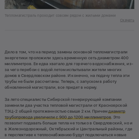
Тепломагистраль проходит совсем рядом с жилыми домами
Скачать
Дело в том, что на период замены основной тепломагистрали
энергетики проложили здесь временную сеть диаметром 400
миллиметров. Ее едва хватало для горячего водоснабжения, из-
за чего перебои с водой летом испытывали жители многих
домов в Свердловском районе. И конечно, на подачу тепла эти
трубы не были рассчитаны. Теперь, с запуском в работу
обновленной магистрали, все придет в норму.
За лето специалисты Сибирской генерирующей компании
заменили два участка тепловой магистрали от Красноярской
ТЭЦ-2 общей протяженностью свыше 2 км. Причем
диаметр
трубопровода увеличили с 900 до 1200 миллиметров
. Это
позволит подавать больше тепла не только в Свердловский, но и
в Железнодорожный, Октябрьский и Центральный районы, где
в перспективе к теплоснабжению будут подключаться новые