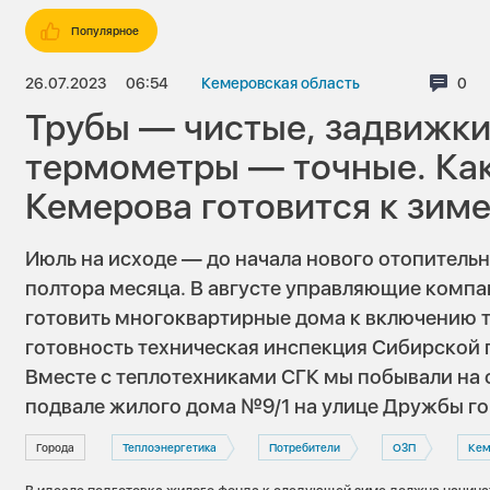
Популярное
26.07.2023
06:54
Кемеровская область
Ком
0
Трубы — чистые, задвижки
термометры — точные. Ка
Кемерова готовится к зим
Июль на исходе — до начала нового отопительн
полтора месяца. В августе управляющие компа
готовить многоквартирные дома к включению те
готовность техническая инспекция Сибирской
Вместе с теплотехниками СГК мы побывали на 
подвале жилого дома №9/1 на улице Дружбы го
Города
Теплоэнергетика
Потребители
ОЗП
Кеме