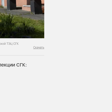
вской ТЭЦ СГК
Скачать
пекции СГК: