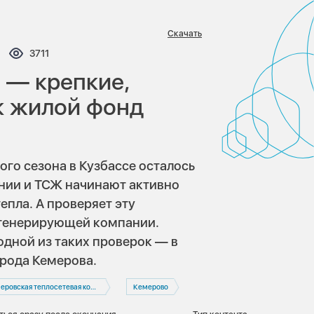
Скачать
ментариев:
Просмотров:
3711
 — крепкие,
к жилой фонд
е
ого сезона в Кузбассе осталось
нии и ТСЖ начинают активно
пла. А проверяет эту
 генерирующей компании.
одной из таких проверок — в
рода Кемерова.
ровская теплосетевая компания
Кемерово