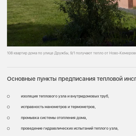
108 квартир дома по улице Дружбы, 9/1 получают тепло от Ново-Кемеро
Основные пункты предписания тепловой инс
изоляция теплового узла и внутридомовых труб,
исправность манометров и термометров,
промывка системы отопления дома,
проведение гидравлических испытаний теплого узла,