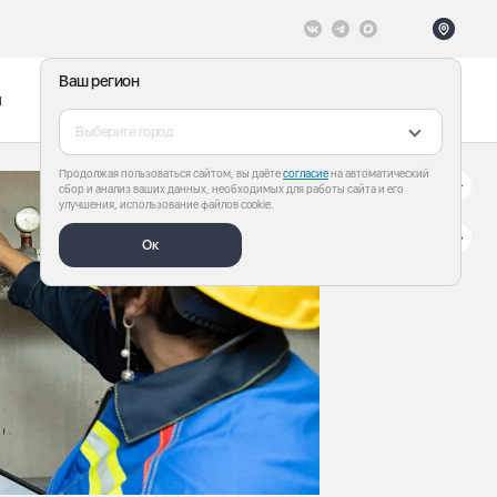
Ваш регион
ы
Меню
Все теги
Выберите город
Продолжая пользоваться сайтом, вы даёте
согласие
на автоматический
сбор и анализ ваших данных, необходимых для работы сайта и его
улучшения, использование файлов cookie.
Ок