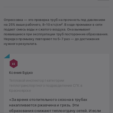
Опрессовка — это проверка труб на прочность под давлением
на 25% выше рабочего, 8–10 кгс/см². В ходе промывки в сети
подают смесь воды и сжатого воздуха. Она вымывает
появившиеся при эксплуатации труб посторонние образования.
Нередко промывку повторяют по 5–7 раз — до достижения
нужного результата.
Ксения Будко
Тепловой инспектор I категории
теплотранспортного подразделения СГК в
Красноярске
«За время отопительного сезона в трубах
накапливается ржавчина и грязь. Эти
образования снижают теплоотдачу сетей. И если