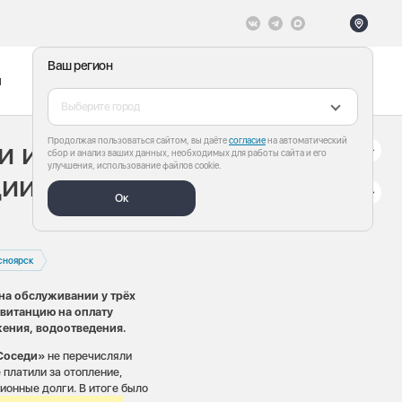
Ваш регион
ы
Меню
Все теги
Выберите город
Продолжая пользоваться сайтом, вы даёте
согласие
на автоматический
 из-за долгов не
сбор и анализ ваших данных, необходимых для работы сайта и его
улучшения, использование файлов cookie.
ии за
Ок
сноярск
 на обслуживании у трёх
витанцию на оплату
жения, водоотведения.
Соседи»
не перечисляли
платили за отопление,
ионные долги. В итоге было