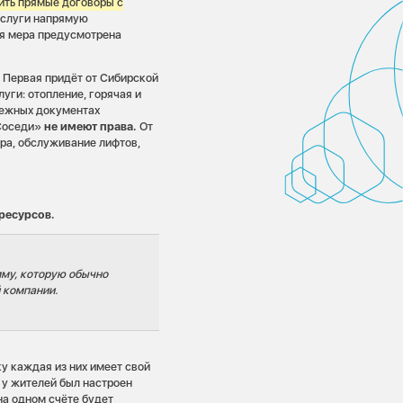
ить прямые договоры с
услуги напрямую
я мера предусмотрена
. Первая придёт от Сибирской
уги: отопление, горячая и
тежных документах
«Соседи»
не имеют права.
От
ра, обслуживание лифтов,
ресурсов.
мму, которую обычно
 компании.
ку каждая из них имеет свой
 у жителей был настроен
на одном счёте будет