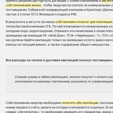
принято решение расторгнуть договоры с этими компаниями и
заключ
собственниками жилья,
чтобы люди могли платить за коммунальные 
поставщикам: Сибирской генерирующей компании и КрасКому (Данна
частью 2 статьи 157.2 Жилищного кодекса РФ).
В результате в августе (за июль)
собственники получат две квитанции
теплосбытовой компании СГК. По ней оплачиваются коммунальные усл
холодная вода, водоотведение. Отражать эти начисления в своих пла
жилищные организации УК «Мой Дом», ТСЖ «Черемушки – 1», ТСН 
них должна прийти квитанция только за жилищные услуги: вывоз мусо
взносы на текущий ремонт, а также содержание общего имущества.
Все расходы по печати и доставке квитанций понесут поставщики 
Сложив суммы в обеих квитанциях, жители получат к оплате су
оплачивали по единому платежному документу от управляющей
Собственникам квартир необходимо
оплатить обе квитанции
, посколь
номер лицевого счёта, деньги на которых учитываются отдельно. Если
сервис «Автоплатеж», то необходимо изменить его параметры, иначе 