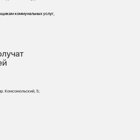
вщикам коммунальных услуг,
.
олучат
ей
 пр. Комсомольский, 5;