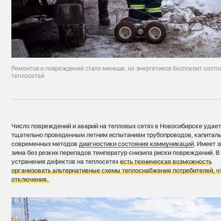
Ремонтов и повреждений стало меньше, но энергетиков беспокоит состо
теплосетей
Число повреждений и аварий на тепловых сетях в Новосибирске удае
тщательно проведенным летним испытаниям трубопроводов, капитал
современных методов
диагностики состояния коммуникаций
. Имеет 
зима без резких перепадов температур снизила риски повреждений. В
устранения дефектов на теплосетях
есть техническая возможность
организовать альтернативные схемы теплоснабжения потребителей, ч
отключения.