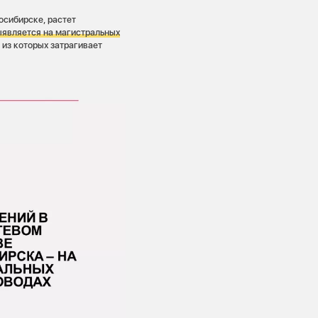
осибирске, растет
ыявляется на магистральных
 из которых затрагивает