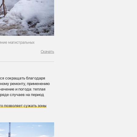
яние магистральных
Скачать
тся сокращать благодаря
ьному ремонту, применению
значение и погода: теплая
 ряде случаев на период
то позволяет сужать зоны