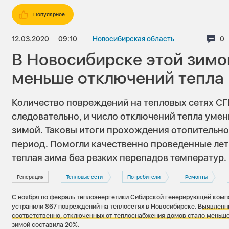
Популярное
12.03.2020
09:10
Новосибирская область
Ко
0
В Новосибирске этой зимо
меньше отключений тепла
Количество повреждений на тепловых сетях СГ
следовательно, и число отключений тепла уме
зимой. Таковы итоги прохождения отопительно
период. Помогли качественно проведенные лет
теплая зима без резких перепадов температур.
Генерация
Тепловые сети
Потребители
Ремонты
С ноября по февраль теплоэнергетики Сибирской генерирующей компа
устранили 867 повреждений на теплосетях в Новосибирске. В
ыявленн
соответственно, отключенных от теплоснабжения домов стало меньш
зимой составила 20%.