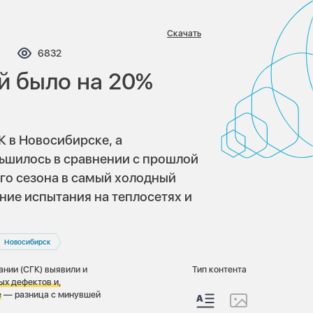
Скачать
мментариев:
Просмотров:
6832
й было на 20%
К в Новосибирске, а
ньшилось в сравнении с прошлой
го сезона в самый холодный
ние испытания на теплосетях и
Новосибирск
нии (СГК) выявили и
Тип контента
ых дефектов и,
е
— разница с минувшей