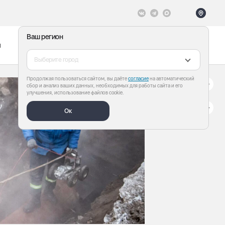
Ваш регион
ы
Меню
Все теги
Выберите город
Продолжая пользоваться сайтом, вы даёте
согласие
на автоматический
сбор и анализ ваших данных, необходимых для работы сайта и его
улучшения, использование файлов cookie.
Ок