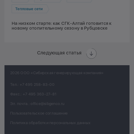
Тепловые сети
На низком старте: как СГК-Алтай готовится к
новому отопительному сезону в Рубцовске
Следующая статья
2026 ООО «Сибирская генерирующая компания»
Тел.:
+7 495 258-83-00
Факс.:
+7 495 363-27-81
Эл. почта.:
office@sibgenco.ru
Пользовательское соглашение
Политика обработки персональных данных