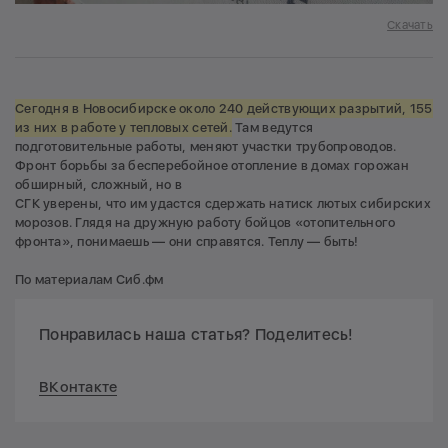
Скачать
Сегодня в Новосибирске около 240 действующих разрытий, 155
из них в работе у тепловых сетей.
Там ведутся
подготовительные работы, меняют участки трубопроводов.
Фронт борьбы за бесперебойное отопление в домах горожан
обширный, сложный, но в
СГК уверены, что им удастся сдержать натиск лютых сибирских
морозов. Глядя на дружную работу бойцов «отопительного
фронта», понимаешь — они справятся. Теплу — быть!
По материалам Сиб.фм
Понравилась наша статья? Поделитесь!
ВКонтакте