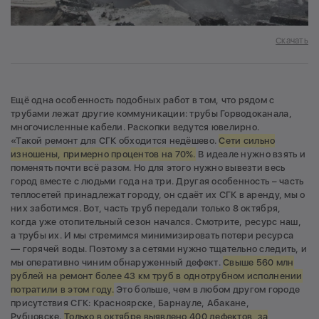
Скачать
Ещё одна особенность подобных работ в том, что рядом с
трубами лежат другие коммуникации: трубы Горводоканала,
многочисленные кабели. Раскопки ведутся ювелирно.
«Такой ремонт для СГК обходится недёшево.
Сети сильно
изношены, примерно процентов на 70%.
В идеале нужно взять и
поменять почти всё разом. Но для этого нужно вывезти весь
город вместе с людьми года на три. Другая особенность – часть
теплосетей принадлежат городу, он сдаёт их СГК в аренду, мы о
них заботимся. Вот, часть труб передали только 8 октября,
когда уже отопительный сезон начался. Смотрите, ресурс наш,
а трубы их. И мы стремимся минимизировать потери ресурса
— горячей воды. Поэтому за сетями нужно тщательно следить, и
мы оперативно чиним обнаруженный дефект.
Свыше 560 млн
рублей на ремонт более 43 км труб в однотрубном исполнении
потратили в этом году.
Это больше, чем в любом другом городе
присутствия СГК: Красноярске, Барнауле, Абакане,
Рубцовске.
Только в октябре выявлено 400 дефектов, за