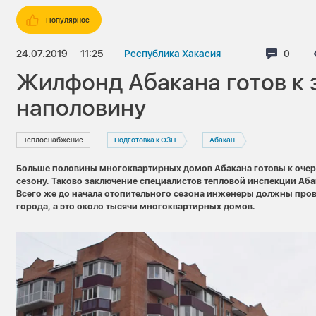
Популярное
24.07.2019
11:25
Республика Хакасия
Комме
0
Жилфонд Абакана готов к 
наполовину
Теплоснабжение
Подготовка к ОЗП
Абакан
Больше половины многоквартирных домов Абакана готовы к оче
сезону. Таково заключение специалистов тепловой инспекции Аба
Всего же до начала отопительного сезона инженеры должны про
города, а это около тысячи многоквартирных домов.