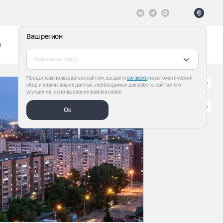
Ваш регион
ы
Меню
Все теги
Выберите город
Продолжая пользоваться сайтом, вы даёте
согласие
на автоматический
сбор и анализ ваших данных, необходимых для работы сайта и его
улучшения, использование файлов cookie.
Ок