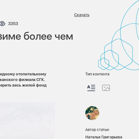
Скачать
нтариев:
Просмотров:
3353
зиме более чем
редному отопительному
Тип контента
канского филиала СГК.
верить весь жилой фонд
Автор статьи:
Наталья Григорьева