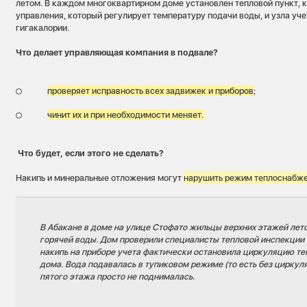
летом. В каждом многоквартирном доме установлен тепловой пункт, к
управления, который регулирует температуру подачи воды, и узла учет
гигакалории.
Что делает управляющая компания в подвале?
проверяет исправность всех задвижек и приборов
;
чинит их и при необходимости меняет.
Что будет, если этого не сделать?
Накипь и минеральные отложения могут
нарушить режим теплоснабж
В Абакане в доме на улице Стофато жильцы верхних этажей лет
горячей воды. Дом проверили специалисты тепловой инспекции 
накипь на приборе учета фактически остановила циркуляцию те
дома. Вода подавалась в тупиковом режиме (то есть без циркуля
пятого этажа просто не поднималась.