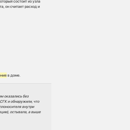
оторый состоит из узла
а, он считает расход и
ения
в доме.
ом оказались без
СГК и обнаружили, что
плоносителя внутри
ции), остывала, а выше