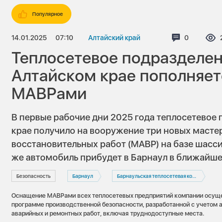
Популярное
14.01.2025
07:10
Алтайский край
Комментар
0
Теплосетевое подразделен
Алтайском крае пополняе
МАВРами
В первые рабочие дни 2025 года теплосетевое
крае получило на вооружение три новых масте
восстановительных работ (МАВР) на базе шасс
же автомобиль прибудет в Барнаул в ближайше
Безопасность
Барнаул
Барнаульская теплосетевая компания
Оснащение МАВРами всех теплосетевых предприятий компании осуще
программе производственной безопасности, разработанной с учетом 
аварийных и ремонтных работ, включая труднодоступные места.