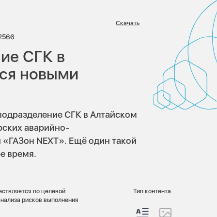
Скачать
иев:
Просмотров:
2566
ие СГК в
тся новыми
 подразделение СГК в Алтайском
рских аварийно-
и «ГАЗон NEXT». Ещё один такой
е время.
ствляется по целевой
Тип контента
анализа рисков выполнения