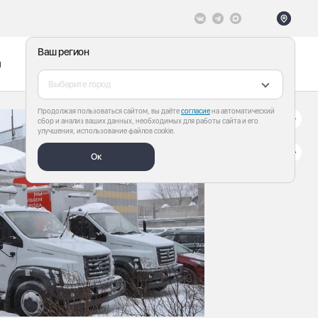
Ваш регион
ы
Меню
Все теги
Выберите город
Продолжая пользоваться сайтом, вы даёте
согласие
на автоматический
сбор и анализ ваших данных, необходимых для работы сайта и его
улучшения, использование файлов cookie.
Ок