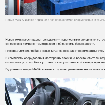
Новые МАВРы имеют в арсенале всё необходимое оборудование, в том ч
Новая техника оснащена триподами — переносными анкерными устро
относятся к компонентам страховочной системы безопасности.
Грузоподъемная лебёдка новых МАВРов позволяет перемещать грузы 
В комплекты оборудования мастерских аварийно-восстановительных 
откачки воды, способные устранить влагу из тепловой камеры практич
Гидровентиляторы МАВРов намного производительнее аналогичного э