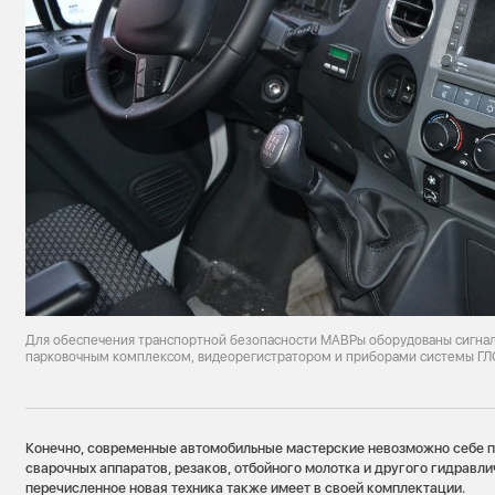
Для обеспечения транспортной безопасности МАВРы оборудованы сигнал
парковочным комплексом, видеорегистратором и приборами системы Г
Конечно, современные автомобильные мастерские невозможно себе пр
сварочных аппаратов, резаков, отбойного молотка и другого гидравл
перечисленное новая техника также имеет в своей комплектации.