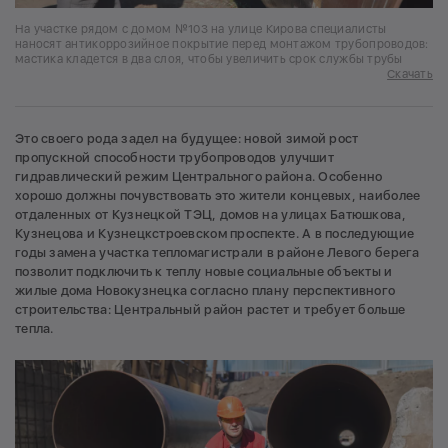
На участке рядом с домом №103 на улице Кирова специалисты
наносят антикоррозийное покрытие перед монтажом трубопроводов:
мастика кладется в два слоя, чтобы увеличить срок службы трубы
Скачать
Это своего рода задел на будущее: новой зимой рост
пропускной способности трубопроводов улучшит
гидравлический режим Центрального района. Особенно
хорошо должны почувствовать это жители концевых, наиболее
отдаленных от Кузнецкой ТЭЦ, домов на улицах Батюшкова,
Кузнецова и Кузнецкстроевском проспекте. А в последующие
годы замена участка тепломагистрали в районе Левого берега
позволит подключить к теплу новые социальные объекты и
жилые дома Новокузнецка согласно плану перспективного
строительства: Центральный район растет и требует больше
тепла.