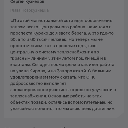
Сергей Кузнецов
Глава Новокузнецка
«По этой магистральной сети идет обеспечение
теплом всего Центрального района, начиная от
проспекта Курако до Левого берега. А это где-то
50, а то и 60 тысяч человек. Но теперь мы не
просто меняем, как в прошлые годы, всю
центральную систему теплоснабжения по
"красным линиям", этим летом пошли ещё и в
кварталы. Сегодня посмотрели и как идёт работа
на улице Кирова, и на Запорожской. С большим
удовлетворением могу сказать, что СГК
добросовестно выполняет
запланированное участие в городе по улучшению
теплоснабжения. Основные работы на этих
объектах позади, остались вспомогательные, но
уже сейчас понятно, что мы свою цель достигли».