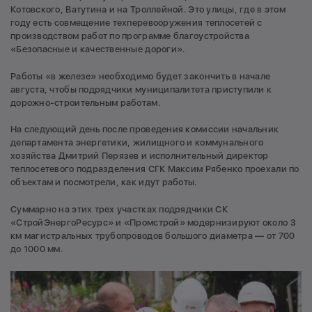
Котовского, Ватутина и на Троллейной. Это улицы, где в этом
году есть совмещение техперевооружения теплосетей с
производством работ по программе благоустройства
«Безопасные и качественные дороги».
Работы «в железе» необходимо будет закончить в начале
августа, чтобы подрядчики муниципалитета приступили к
дорожно-строительным работам.
На следующий день после проведения комиссии начальник
департамента энергетики, жилищного и коммунального
хозяйства Дмитрий Перязев и исполнительный директор
теплосетевого подразделения СГК Максим Рябенко проехали по
объектам и посмотрели, как идут работы.
Суммарно на этих трех участках подрядчики СК
«СтройЭнергоРесурс» и «Промстрой» модернизируют около 3
км магистральных трубопроводов большого диаметра — от 700
до 1000 мм.