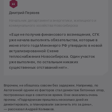
Дмитрий Перязев
Начальник департамента энергетики, жилищного и
коммунального хозяйства Новосибирска
«Еще не получив финансового возмещения, СГК
уже начала выполнять обязательства, которые в
июне этого года Минэнерго РФ утвердило в новой
актуализированной Схеме
теплоснабжения Новосибирска. Один участок
уже выполнен, по остальным никаких
существенных отставаний нет».
Впрочем, не обошлось совсем без задержек. Например, по
Автогенной одним из факторов стал демонтаж бетонных опор,
построенных еще в советское время. Они оказались очень
прочны. «Подрядчикам пришлось несколько дней их
демонтировать, а планировали закончить это за день»,
— рассказал Андрей Колмаков.