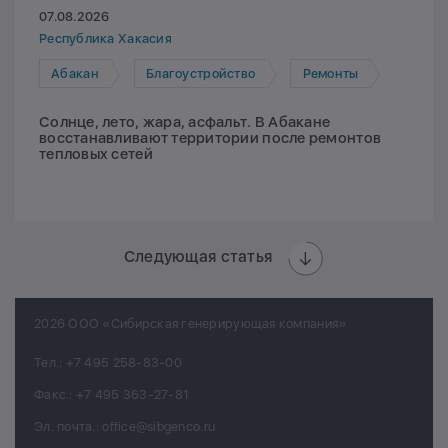
07.08.2026
Республика Хакасия
Абакан
Благоустройство
Ремонты
Солнце, лето, жара, асфальт. В Абакане
восстанавливают территории после ремонтов
тепловых сетей
Следующая статья
2026 ООО «Сибирская генерирующая компания»
Тел.:
+7 495 258-83-00
Факс.:
+7 495 363-27-81
Эл. почта.:
office@sibgenco.ru