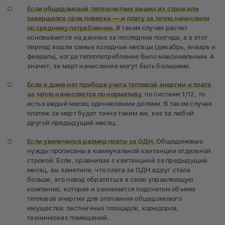
Если общедомовой теплосчетчик вышел из строя или
завершился срок поверки — и плату за тепло начислили
по среднему потреблению.
В таком случае расчет
основывается на данных за последние полгода, а в этот
период вошли самые холодные месяцы (декабрь, январь и
февраль), когда теплопотребление было максимальным. А
значит, за март начисления могут быть большими.
Если в доме нет прибора учета тепловой энергии и плата
за тепло начисляется по нормативу
, по системе 1/12, то
есть каждый месяц одинаковыми долями. В таком случае
платеж за март будет точно таким же, как за любой
другой предыдущий месяц.
Если увеличился размер платы за ОДН.
Общедомовые
нужды прописаны в коммунальной квитанции отдельной
строкой. Если, сравнивая с квитанцией за предыдущий
месяц, вы заметили, что плата за ОДН вдруг стала
больше, это повод обратиться в свою управляющую
компанию, которая и занимается подсчетом объема
тепловой энергии для отопления общедомового
имущества: лестничных площадок, коридоров,
технических помещений.