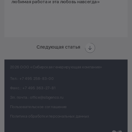
любимая работа и эта любовь навсегда»
Следующая статья
2026 ООО «Сибирская генерирующая компания»
Тел.:
+7 495 258-83-00
Факс.:
+7 495 363-27-81
Эл. почта.:
office@sibgenco.ru
Пользовательское соглашение
Политика обработки персональных данных