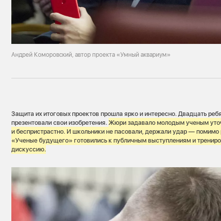
Андрей Коморовский, автор проекта «Умный аквариум»
Защита их итоговых проектов прошла ярко и интересно. Двадцать ребя
презентовали свои изобретения.
Жюри задавало молодым ученым уто
и беспристрастно. И школьники не пасовали, держали удар — помимо
«Ученые будущего» готовились к публичным выступлениям и трениро
дискуссию.