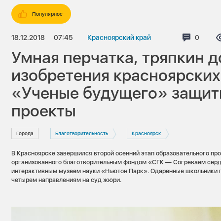
Популярное
18.12.2018
07:45
Красноярский край
Коммен
0
Умная перчатка, тряпкин д
изобретения красноярских
«Ученые будущего» защит
проекты
Города
Благотворительность
Красноярск
В Красноярске завершился второй осенний этап образовательного пр
организованного благотворительным фондом «СГК — Согреваем сер
интерактивным музеем науки «Ньютон Парк». Одаренные школьники п
четырем направлениям на суд жюри.