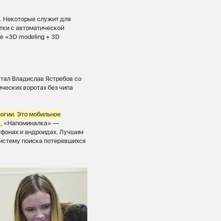
. Некоторые служит для
етки с автоматической
е «3D modeling + 3D
стал Владислав Ястребов со
ческих воротах без чипа
логии. Это мобильное
а
, «Напоминалка» —
фонах и андроидах. Лучшим
систему поиска потерявшихся