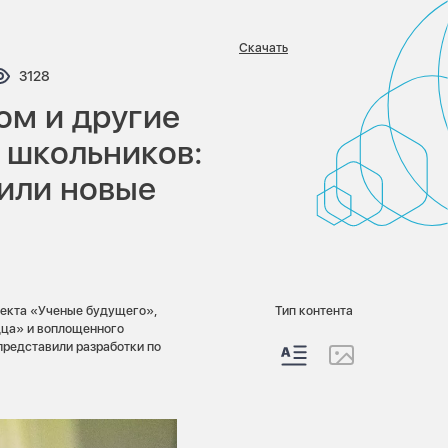
Скачать
тариев:
Просмотров:
3128
ом и другие
 школьников:
или новые
оекта «Ученые будущего»,
Тип контента
дца» и воплощенного
редставили разработки по