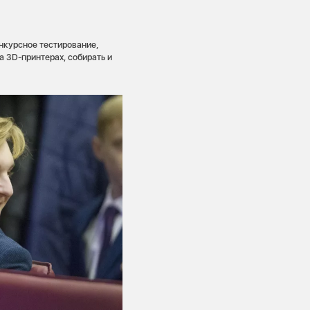
нкурсное тестирование,
а 3D-принтерах, собирать и