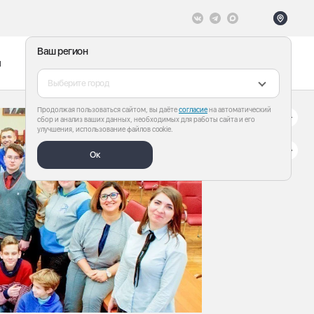
Ваш регион
ы
Меню
Все теги
Выберите город
Продолжая пользоваться сайтом, вы даёте
согласие
на автоматический
сбор и анализ ваших данных, необходимых для работы сайта и его
улучшения, использование файлов cookie.
Ок