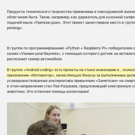
Продукты технического творчества применимы в повседневной жизни
облегчения быта. Такие, например, как держатель для кухонной салф
подачей мыла «Тряпкин дом». Этот проект занял первое место в групп
printing».
В группе по программированию «Python + Raspberry PI» победителем 
своим «Умным шлагбаумом», с помощью которого датчик на автомати
распознает номер автомобиля.
В группе «Android coding» есть проекты на стыке инженерии и …психо
приложение «Мотиватор», начисляющее бонусы за выполненные дел
усовершенствованная альтернатива привычным «Заметкам» на смарт
в этом направлении стал Лев Разуваев, предложивший электронную 
животных. Это отличная помощь волонтерам!