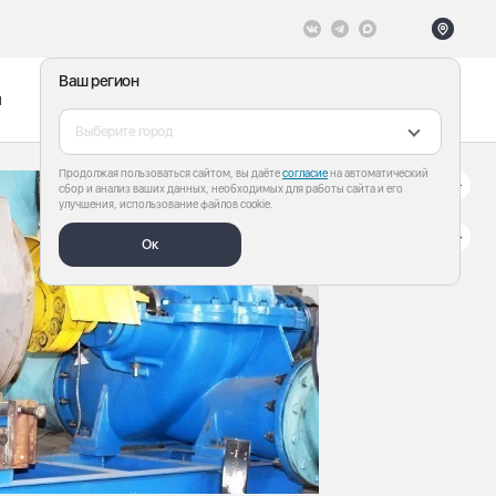
Ваш регион
ы
Меню
Все теги
Выберите город
Продолжая пользоваться сайтом, вы даёте
согласие
на автоматический
сбор и анализ ваших данных, необходимых для работы сайта и его
улучшения, использование файлов cookie.
Ок