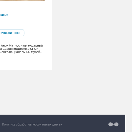
29.07.2026
касия
Новосибирская область
Производство
 Мельниченко
За первое полугодие 2026 года
Новосибирску потребовалось на 12% 
тепла
 Анри Матисс и легендарный
агодаря поддержке СГК и
ченко национальный музей
 принять у себя экспозиции
вров
Разработка сайт
Chipsa
Политика обработки персональных данных