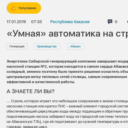
Популярное
17.01.2019
07:33
Республика Хакасия
Комме
0
«Умная» автоматика на ст
Генерация
Производство
Абакан
Энергетики Сибирской генерирующей компании завершают мод
насосной станции №2, которая находится в самом сердце Абакана
солидный, именно поэтому было принято решение оснастить об
центральную ветку тепловых сетей столицы, самым современным
эффективной и качественной работы.
А ЗНАЕТЕ ЛИ ВЫ?
…. О роли, которую играет это небольшое сооружение в жизни столи
насосная станция или кратко ПНС – важный элемент городской сист
обеспечивающий циркуляцию воды между подающим и обратным труб
подкачивающие насосы забирают воду из городской системы теплос
на Абаканскую ТЭЦ, где её подогревают до нужной температуры и от
горожан, замыкая цикл.