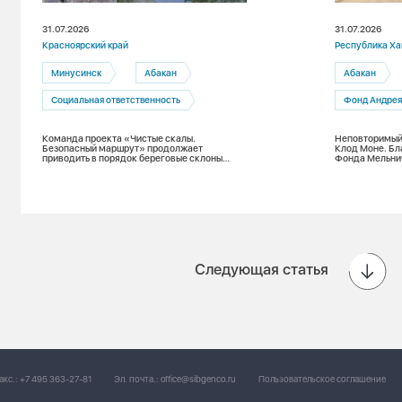
31.07.2026
31.07.2026
Красноярский край
Республика Ха
Минусинск
Абакан
Абакан
Социальная ответственность
Фонд Андрея
Команда проекта «Чистые скалы.
Неповторимый
Безопасный маршрут» продолжает
Клод Моне. Бл
приводить в порядок береговые склоны
Фонда Мельни
Енисея при поддержке Фонда Мельниченко
Хакасии может
мировых шеде
Следующая статья
акс.:
+7 495 363-27-81
Эл. почта.:
office@sibgenco.ru
Пользовательское соглашение