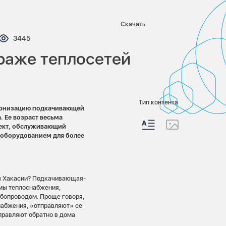
Скачать
нтариев:
Просмотров:
3445
раже теплосетей
Тип контента
ернизацию подкачивающей
. Ее возраст весьма
ъект, обслуживающий
 оборудованием для более
цы Хакасии? Подкачивающая-
емы теплоснабжения,
опроводом. Проще говоря,
набжения, «отправляют» ее
правляют обратно в дома