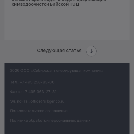
химводоочистки Бийской ТЭЦ
Следующая статья
2026 ООО «Сибирская генерирующая компания»
Тел.:
+7 495 258-83-00
Факс.:
+7 495 363-27-81
Эл. почта.:
office@sibgenco.ru
Пользовательское соглашение
Политика обработки персональных данных