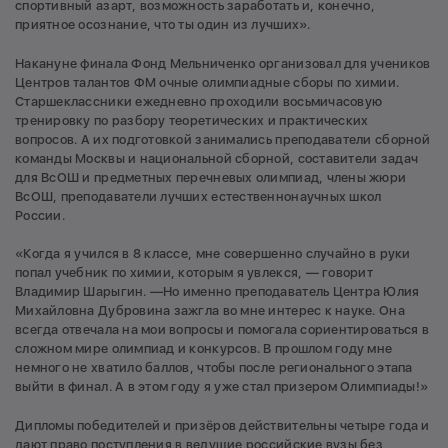
спортивный азарт, возможность заработать и, конечно,
приятное осознание, что ты один из лучших».
Накануне финала Фонд Мельниченко организовал для учеников
Центров талантов ФМ очные олимпиадные сборы по химии.
Старшеклассники ежедневно проходили восьмичасовую
тренировку по разбору теоретических и практических
вопросов. А их подготовкой занимались преподаватели сборной
команды Москвы и национальной сборной, составители задач
для ВсОШ и предметных перечневых олимпиад, члены жюри
ВсОШ, преподаватели лучших естественнонаучных школ
России.
«Когда я учился в 8 классе, мне совершенно случайно в руки
попал учебник по химии, которым я увлекся, — говорит
Владимир Шарыгин. —Но именно преподаватель Центра Юлия
Михайловна Дубровина зажгла во мне интерес к науке. Она
всегда отвечала на мои вопросы и помогала сориентироваться в
сложном мире олимпиад и конкурсов. В прошлом году мне
немного не хватило баллов, чтобы после регионального этапа
выйти в финал. А в этом году я уже стал призером Олимпиады!»
Дипломы победителей и призёров действительны четыре года и
дают право поступления в ведущие российские вузы без