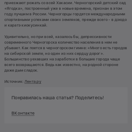
приезжают рожать со всей Хакасии. Черногорский детский сад
«Ягодка», построенный уже в новые времена, признан в этом
году лучшим в России. Черногорцы гордятся международными
спортивными успехами своих земляков, прежде всего - в дзюдо
и каратэ киокусинкай.
Удивительно, но при всей, казалось бы, депрессивности
современного Черногорска количество населения в нем не
убывает. Как поется в черногорском гимне: «Много есть городов
на сибирской земле, но один из них сердцу дорог».
Большинство уехавших на заработки в большие города чаще
всего возвращаются. Ведь как известно, на родной стороне
даже дым сладок.
Источник:
Лента.ру
Понравилась наша статья? Поделитесь!
ВКонтакте