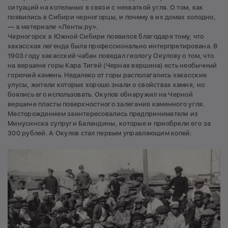
ситуаций на котельных в связи с нехваткой угля. О том, как
появились в Сибири черногорцы, и почему в их домах холодно,
— в материале «Ленты.ру».
Черногорск в Южной Сибири появился благодаря тому, что
хакасская легенда была профессионально интерпретирована. В
1903 году хакасский чабан поведал геологу Окулову о том, что
на вершине горы Кара Тигей (Черная вершина) есть необычный
горючий камень. Недалеко от горы располагались хакасские
улусы, жители которых хорошо знали о свойствах камня, но
боялись его использовать. Окулов обнаружил на Черной
вершине пласты поверхностного залегания каменного угля.
Месторождением заинтересовались предприниматели из
Минусинска супруги Баландины, которые и приобрели его за
300 рублей. А Окулов стал первым управляющим копей.