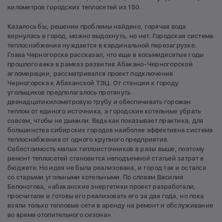
километров городских теплосетей из 150.
Казалось бы, решение проблемы найдено, горячая вода
вернулась в город, можно выдохнуть, но нет. Городская система
теплоснабжения нуждается в кардинальной перезагрузке.
Глава Черногорска рассказал, что еще в восьмидесятые годы
прошлого века в рамках развития Абакано-Черногорской
агломерации, рассматривался проект подключения
Черногорска к Абаканской ТЭЦ. От станции к городу
угольщиков предполагалось протянуть
двенадцатикилометровую трубу и обеспечивать горожан
теплом от единого источника, а городские котельные убрать
совсем, чтобы не дымили. Ведь как показывает практика, для
большинства сибирских городов наиболее эффективна система
теплоснабжения от одного крупного предприятия.
Себестоимость малых теплоисточников в разы выше, поэтому
ремонт теплосетей становится неподъемной статьей затрат в
бюджете. Но идея не была реализована, и город так и остался
со старыми угольными котельными. По словам Василия
Белоногова, «абаканские энергетики проект разработали,
просчитали и готовы его реализовать его за два года, но пока
взяли только тепловые сети в аренду на ремонт и обслуживание
во время отопительного сезона».