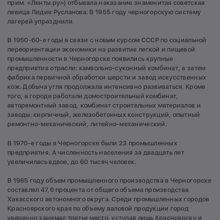
прим. «Ленты.ру») отбывала наказание знаменитая советская
певица Лидия Русланова. В 1955 году черногорскую систему
лагерей упразднили.
В 1950-60-е годы в связи с новым курсом СССР по социальной
переориентации экономики на развитие легкой и пищевой
промышленности в Черногорске появились крупные
предприятия отрасли: камвольно-суконный комбинат, а затем
фабрика первичной обработки шерсти и завод искусственных
кож. Добыча угля продолжала интенсивно развиваться. Кроме
того, в городе работали домостроительный комбинат,
авторемонтный завод, комбинат строительных материалов и
заводы: кирпичный, железобетонных конструкций, опытный
ремонтно-механический, литейно-механический.
В 1970-е годы в Черногорске были 23 промышленных
предприятия. А численность населения за двадцать лет
увеличилась вдвое, до 60 тысяч человек.
В 1985 году объем промышленного производства в Черногорске
составлял 47,6 процента от общего объема производства
Хакасского автономного округа. Среди промышленных городов
Красноярского края по объему валовой продукции город
уверенно занимал третье место, уступая лишь Красноярску и