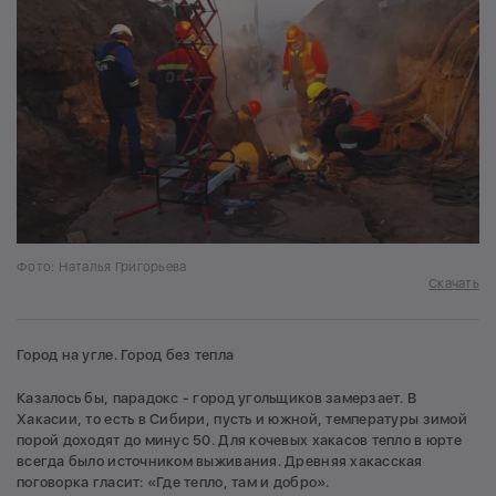
Фото: Наталья Григорьева
Скачать
Город на угле. Город без тепла
Казалось бы, парадокс - город угольщиков замерзает. В
Хакасии, то есть в Сибири, пусть и южной, температуры зимой
порой доходят до минус 50. Для кочевых хакасов тепло в юрте
всегда было источником выживания. Древняя хакасская
поговорка гласит: «Где тепло, там и добро».