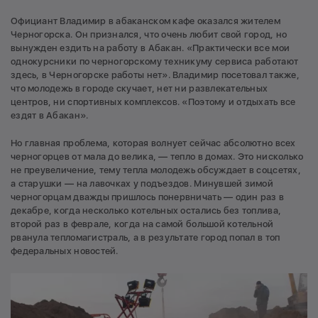
Официант Владимир в абаканском кафе оказался жителем
Черногорска. Он признался, что очень любит свой город, но
вынужден ездить на работу в Абакан. «Практически все мои
однокурсники по черногорскому техникуму сервиса работают
здесь, в Черногорске работы нет». Владимир посетовал также,
что молодежь в городе скучает, нет ни развлекательных
центров, ни спортивных комплексов. «Поэтому и отдыхать все
ездят в Абакан».
Но главная проблема, которая волнует сейчас абсолютно всех
черногорцев от мала до велика, — тепло в домах. Это нисколько
не преувеличение, тему тепла молодежь обсуждает в соцсетях,
а старушки — на лавочках у подъездов. Минувшей зимой
черногорцам дважды пришлось понервничать — один раз в
декабре, когда несколько котельных остались без топлива,
второй раз в феврале, когда на самой большой котельной
рванула тепломагистраль, а в результате город попал в топ
федеральных новостей.