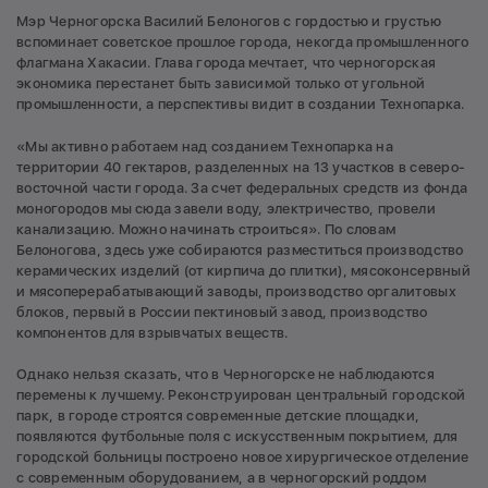
Мэр Черногорска Василий Белоногов с гордостью и грустью
вспоминает советское прошлое города, некогда промышленного
флагмана Хакасии. Глава города мечтает, что черногорская
экономика перестанет быть зависимой только от угольной
промышленности, а перспективы видит в создании Технопарка.
«Мы активно работаем над созданием Технопарка на
территории 40 гектаров, разделенных на 13 участков в северо-
восточной части города. За счет федеральных средств из фонда
моногородов мы сюда завели воду, электричество, провели
канализацию. Можно начинать строиться». По словам
Белоногова, здесь уже собираются разместиться производство
керамических изделий (от кирпича до плитки), мясоконсервный
и мясоперерабатывающий заводы, производство оргалитовых
блоков, первый в России пектиновый завод, производство
компонентов для взрывчатых веществ.
Однако нельзя сказать, что в Черногорске не наблюдаются
перемены к лучшему. Реконструирован центральный городской
парк, в городе строятся современные детские площадки,
появляются футбольные поля с искусственным покрытием, для
городской больницы построено новое хирургическое отделение
с современным оборудованием, а в черногорский роддом