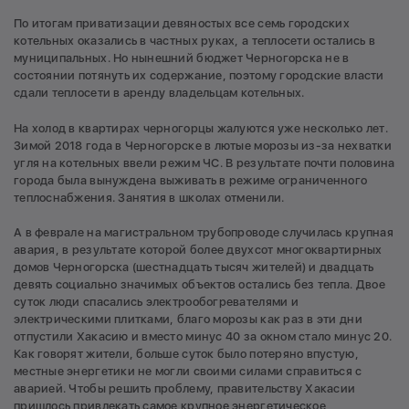
По итогам приватизации девяностых все семь городских
котельных оказались в частных руках, а теплосети остались в
муниципальных. Но нынешний бюджет Черногорска не в
состоянии потянуть их содержание, поэтому городские власти
сдали теплосети в аренду владельцам котельных.
На холод в квартирах черногорцы жалуются уже несколько лет.
Зимой 2018 года в Черногорске в лютые морозы из-за нехватки
угля на котельных ввели режим ЧС. В результате почти половина
города была вынуждена выживать в режиме ограниченного
теплоснабжения. Занятия в школах отменили.
А в феврале на магистральном трубопроводе случилась крупная
авария, в результате которой более двухсот многоквартирных
домов Черногорска (шестнадцать тысяч жителей) и двадцать
девять социально значимых объектов остались без тепла. Двое
суток люди спасались электрообогревателями и
электрическими плитками, благо морозы как раз в эти дни
отпустили Хакасию и вместо минус 40 за окном стало минус 20.
Как говорят жители, больше суток было потеряно впустую,
местные энергетики не могли своими силами справиться с
аварией. Чтобы решить проблему, правительству Хакасии
пришлось привлекать самое крупное энергетическое