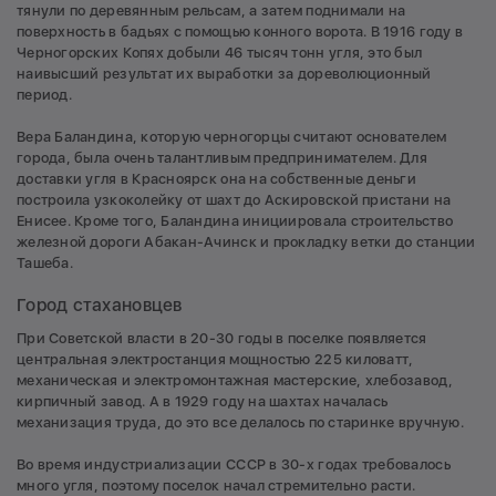
тянули по деревянным рельсам, а затем поднимали на
поверхность в бадьях с помощью конного ворота. В 1916 году в
Черногорских Копях добыли 46 тысяч тонн угля, это был
наивысший результат их выработки за дореволюционный
период.
Вера Баландина, которую черногорцы считают основателем
города, была очень талантливым предпринимателем. Для
доставки угля в Красноярск она на собственные деньги
построила узкоколейку от шахт до Аскировской пристани на
Енисее. Кроме того, Баландина инициировала строительство
железной дороги Абакан-Ачинск и прокладку ветки до станции
Ташеба.
Город стахановцев
При Советской власти в 20-30 годы в поселке появляется
центральная электростанция мощностью 225 киловатт,
механическая и электромонтажная мастерские, хлебозавод,
кирпичный завод. А в 1929 году на шахтах началась
механизация труда, до это все делалось по старинке вручную.
Во время индустриализации СССР в 30-х годах требовалось
много угля, поэтому поселок начал стремительно расти.