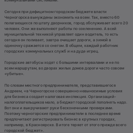
коммунальными системами.
Сегодня при дефицитном городском бюджете власти
Черногорска вынуждены экономить на всем. Так, вместо 60
полагающихся по штату дворников, город обслуживает всего 20
человек. Они же выполняют работы по озеленению. А всей
муниципальной техникой управляет один водитель, то есть
сегодня он поливает, завтра очищает дороги, а зимой в
одиночку сражается со снегом. В общем, каждый работник
городских коммунальных служб и на дуде игрец.
Городские автобусы ходят с большими интервалами и не по
всем маршрутам, во дворах жилых домов дороги часто совсем
«убитые».
По словам местного предпринимателя, представившегося
Андреем, «в Черногорске совершенно невыносимые условия
для бизнеса создает налоговая инспекция. Организаций-
налогоплательщиков мало, а бюджет городской пополнять надо.
Вот они и выкручивают руки бесконечными проверками.
Поэтому черногорские предприниматели в последнее время
предпочитают регистрировать бизнес в крупных городах,
например, в Красноярске. В итоге теряет от этого прежде всего
городской бюджет».