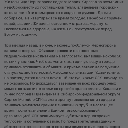
Жительница Черногорска педагог Мария Киреева во всем винит
недобросовестных поставщиков тепла, владельцев городских
котельных: «Эти коммерсанты о людях не думают. Деньги
собирают, а в квартирах все время холодно. Перебои с горячей
водой, аварии. Живем в постоянном страхе замерзнуть.
Наживаться на здоровье, на жизнях - преступление перед
Богом и людьми».
Три месяца назад, в июне, наконец проблемой Черногорска
занялись всерьез. Обязали провести полноценные
гидравлические испытания на теплосетях, выявившие около 50
ветхих участков. Чтобы заменить их, горячую воду в городе
пришлось отключить и объявить о приеме заявок на получение
статуса единой теплоснабжающей организации. Удивительно,
но претендентов на этот почетный статус, кроме СГК, почему-то
не оказалось. Но дожидаться завершения всех процедурных
моментов власти не стали: по просьбе правительства Хакасии и
лично полпреда Президента в Сибирском федеральном округе
Сергея Меняйло СГК взяла в apенду тепловые cети города и
занялась ремонтом крайне изношенных труб. В настоящее
время после назначения Единой теплоснабжающей
организацией СГК реанимирует «убитые» черногорские
теплосети и котельные к зиме. По предварительным данным
абаканских энергетиков, в срочном ремонте нуждаются сорок