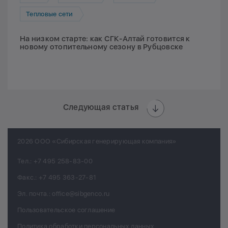
Тепловые сети
На низком старте: как СГК-Алтай готовится к
новому отопительному сезону в Рубцовске
Следующая статья
2026 ООО «Сибирская генерирующая компания»
Тел.:
+7 495 258-83-00
Факс.:
+7 495 363-27-81
Эл. почта.:
office@sibgenco.ru
Пользовательское соглашение
Политика обработки персональных данных