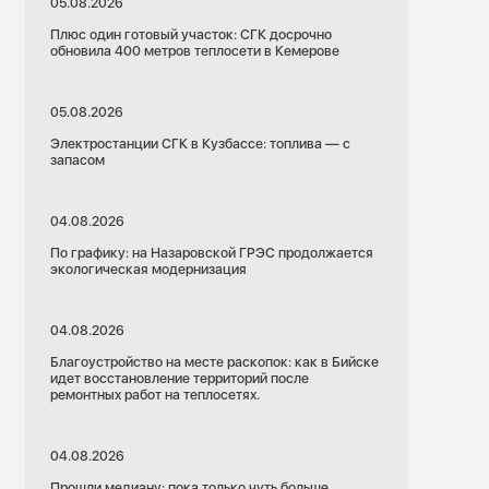
05.08.2026
Плюс один готовый участок: СГК досрочно
обновила 400 метров теплосети в Кемерове
05.08.2026
Электростанции СГК в Кузбассе: топлива — с
запасом
04.08.2026
По графику: на Назаровской ГРЭС продолжается
экологическая модернизация
04.08.2026
08.07.2026
Красноярский край
Благоустройство на месте раскопок: как в Бийске
идет восстановление территорий после
Назарово
ремонтных работ на теплосетях.
Назаровская ГРЭС
Экология
ила реку Обь
ьмы
04.08.2026
Более 3 млрд рублей на развитие:
Назаровская ГРЭС реализует масштабную
Прошли медиану: пока только чуть больше