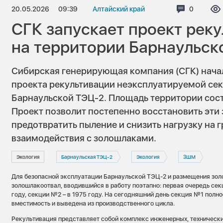
20.05.2026
09:39
Алтайский край
Коммента
0
СГК запускает проект рек
на территории Барнаульск
Сибирская генерирующая компания (СГК) нач
проекта рекультивации неэксплуатируемой се
Барнаульской ТЭЦ-2. Площадь территории сост
Проект позволит постепенно восстановить эти
предотвратить пыление и снизить нагрузку на 
взаимодействия с золошлаками.
Экология
Барнаульская ТЭЦ-2
Экология
ЗШМ
Для безопасной эксплуатации Барнаульской ТЭЦ-2 и размещения зол
золошлакоотвал, вводившийся в работу поэтапно: первая очередь сек
году, секции №2 – в 1975 году. На сегодняшний день секция №1 полн
вместимость и выведена из производственного цикла.
Рекультивация представляет собой комплекс инженерных, технически