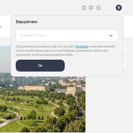
Ваш регион
ы
Меню
Все теги
Выберите город
Продолжая пользоваться сайтом, вы даёте
согласие
на автоматический
сбор и анализ ваших данных, необходимых для работы сайта и его
улучшения, использование файлов cookie.
Ок