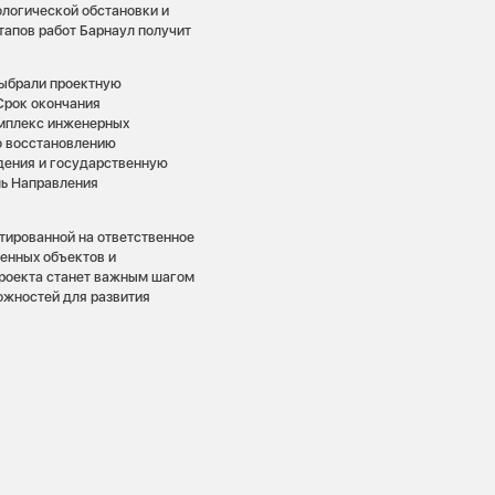
ологической обстановки и
тапов работ Барнаул получит
выбрали проектную
Срок окончания
омплекс инженерных
о восстановлению
дения и государственную
ль Направления
тированной на ответственное
енных объектов и
проекта станет важным шагом
ожностей для развития