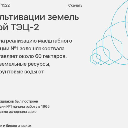
риев:
Просмотров:
1522
Скачать
ультивации земель
ой ТЭЦ-2
ала реализацию масштабного
кции №1 золошлакоотвала
авляет около 60 гектаров.
 земельные ресурсы,
грунтовые воды от
ошлаков был построен
ции №1 начала работу в 1965
остью исчерпала свою
х и биологических