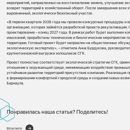
мероприятий, направленных на восстановление земель, улучшение эк
возврат территорий в хозяйственный оборот. После завершения всех э
выровненный, экологически безопасный участок.
«В первом квартале 2026 года мы провели конкурсные процедуры и 
организацию, которая займётся разработкой проекта рекультивации. 
проектирования – конец 2027 года. В рамках работ будет выполнен к
изысканий, проработаны технические и биологические мероприятия п
территории. Готовый проект будет направлен на общественные обсуж
экологическую экспертизу», – отметила Анна Бурдукова, руководите
крупнотоннажной выгрузки золошлаков СГК.
Проект полностью соответствует экологической стратегии СГК, ориен
отношение к окружающей среде, минимизацию воздействия промышл
устойчивое развитие территорий присутствия компании. Реализация 
в формировании комфортной городской среды и создании новых возм
Барнаула.
Понравилась наша статья? Поделитесь!
ВКонтакте