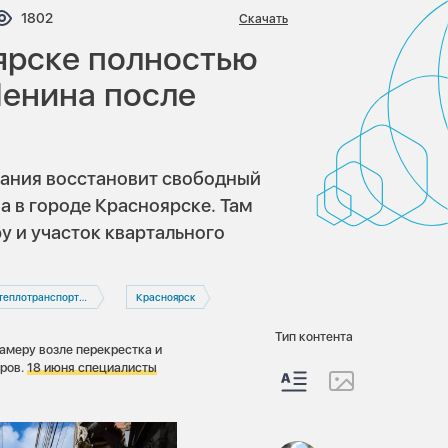
тариев:
Просмотров:
1802
Скачать
ярске полностью
Ленина после
пания восстановит свободный
а в городе Красноярске. Там
 и участок квартального
транспортная компания
Красноярск
Тип контента
амеру возле перекрестка и
тров.
18 июня специалисты