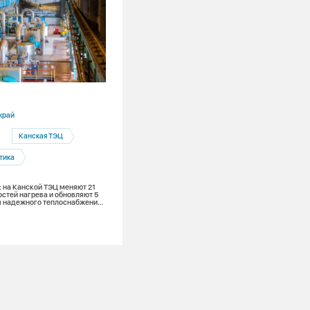
30.07.2026
край
Новосибирская область
Канская ТЭЦ
Ремонты
тика
С начала испытаний теплосетей
Новосибирска выявлено около 1 100
дефектов
: на Канской ТЭЦ меняют 21
остей нагрева и обновляют 5
ля надежного теплоснабжения