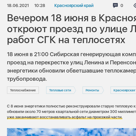
18.06.2021
10:28
Красноярский край
Коммен
0
Вечером 18 июня в Красно
откроют проезд по улице 
работ СГК на теплосетях
18 июня в 21:00 Сибирская генерирующая ком
проезд на перекрестке улиц Ленина и Перенсон
энергетики обновили обветшавшие теплокамеру
трубопровода.
Теплоснабжение
Тепловые сети
Ремонты
Красноярская тепло
С 8 июня энергетики полностью реконструировали старую тепловую к
обновили около 70 метров квартальной сети диаметром 300 миллиме
уже заканчивают восстанавливать асфальт на проезжей части.