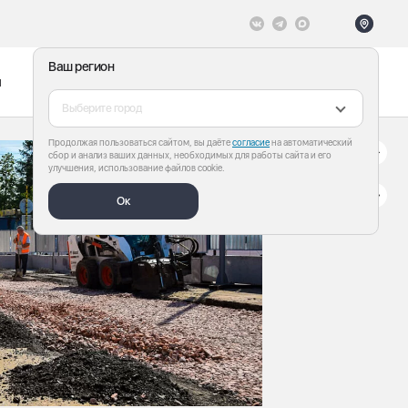
Ваш регион
ы
Меню
Все теги
Выберите город
Продолжая пользоваться сайтом, вы даёте
согласие
на автоматический
сбор и анализ ваших данных, необходимых для работы сайта и его
улучшения, использование файлов cookie.
Ок