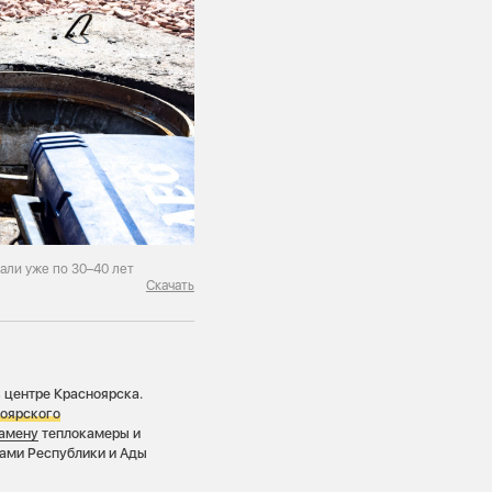
али уже по 30–40 лет
Скачать
в центре Красноярска.
ноярского
замену
теплокамеры и
цами Республики и Ады