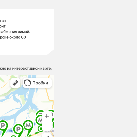
 за
онт
набжения зимой.
рске около 60
жно на интерактивной карте: