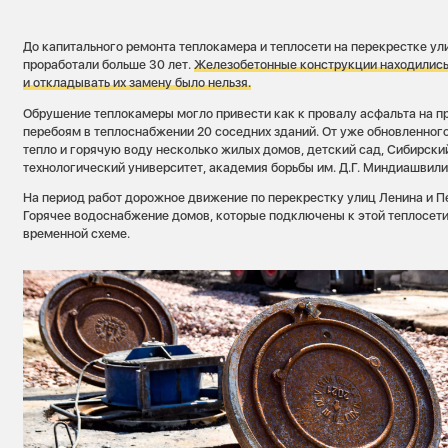
До капитального ремонта теплокамера и теплосети на перекрестке ул
проработали больше 30 лет.
Железобетонные конструкции находились
и откладывать их замену было нельзя.
Обрушение теплокамеры могло привести как к провалу асфальта на пр
перебоям в теплоснабжении 20 соседних зданий. От уже обновленног
тепло и горячую воду несколько жилых домов, детский сад, Сибирск
технологический университет, академия борьбы им. Д.Г. Миндиашвили
На период работ дорожное движение по перекрестку улиц Ленина и П
Горячее водоснабжение домов, которые подключены к этой теплосети
временной схеме.