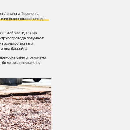
иц Ленина и Перенсона
 в изношенном состоянии —
оезжей части, так и к
о трубопровода получают
ий государственный
 и два бассейна.
еренсона было ограничено.
, было организовано по