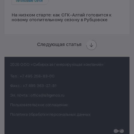
Тепловые сети
На низком старте: как СГК-Алтай готовится к
новому отопительному сезону в Рубцовске
Следующая статья
2026 ООО «Сибирская генерирующая компания»
Тел.:
+7 495 258-83-00
Факс.:
+7 495 363-27-81
Эл. почта.:
office@sibgenco.ru
Пользовательское соглашение
Политика обработки персональных данных
Разработк
Chips