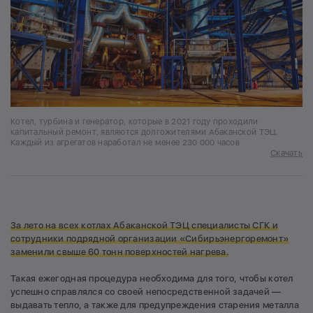
Котел, турбина и генератор, которые в 2021 году проходили
капитальный ремонт, являются долгожителями Абаканской ТЭЦ.
Каждый из агрегатов наработал не менее 230 000 часов
Скачать
За лето на всех котлах Абаканской ТЭЦ специалисты СГК и
сотрудники подрядной организации «Сибирьэнергоремонт»
заменили свыше 60 тонн поверхностей нагрева.
Такая ежегодная процедура необходима для того, чтобы котел
успешно справлялся со своей непосредственной задачей —
выдавать тепло, а также для предупреждения старения металла