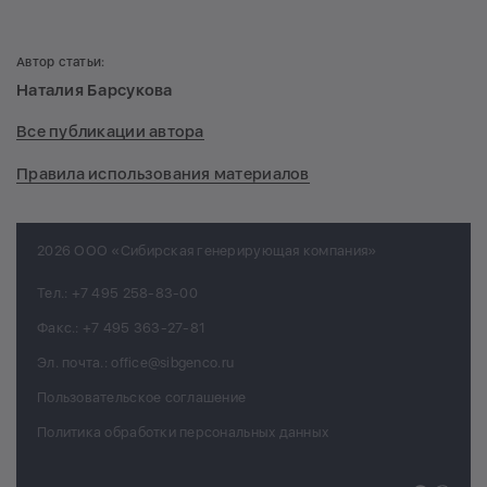
Автор статьи:
Наталия Барсукова
Все публикации автора
Правила использования материалов
2026 ООО «Сибирская генерирующая компания»
Тел.:
+7 495 258-83-00
Факс.:
+7 495 363-27-81
Эл. почта.:
office@sibgenco.ru
Пользовательское соглашение
Политика обработки персональных данных