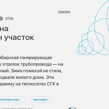
Скачать
тариев:
Просмотров:
2720
ана
 участок
Сибирская генерирующая
у отрезок трубопровода — на
ый. Зима помехой не стала,
подвале жилого дома. Эти
рамму на теплосетях СГК в
транспортная компания
Красноярск