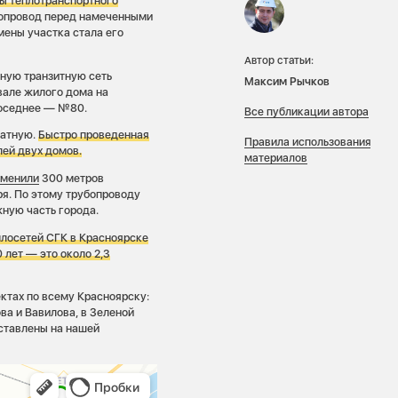
ны теплотранспортного
бопровод перед намеченными
мены участка стала его
Автор статьи:
ную транзитную сеть
Максим Рычков
вале жилого дома на
соседнее — №80.
Все публикации автора
ратную.
Быстро проведенная
Правила использования
лей двух домов.
материалов
аменили
300 метров
я. По этому трубопроводу
ную часть города.
плосетей СГК в Красноярске
 лет — это около 2,3
ктах по всему Красноярску:
ва и Вавилова, в Зеленой
ставлены на нашей