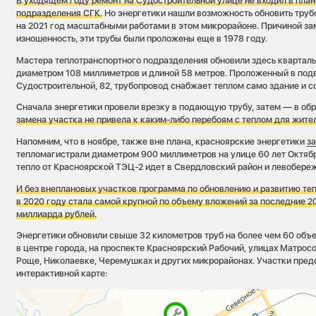
В уходящем году ремонт на Судостроительной улице не входил в пла
подразделения СГК.
Но энергетики нашли возможность обновить тру
на 2021 год масштабными работами в этом микрорайоне. Причиной за
изношенность, эти трубы были проложены еще в 1978 году.
Мастера теплотранспортного подразделения обновили здесь кварталь
диаметром 108 миллиметров и длиной 58 метров. Проложенный в под
Судостроительной, 82, трубопровод снабжает теплом само здание и 
Сначала энергетики провели врезку в подающую трубу, затем — в об
замена участка не привела к каким-либо перебоям с теплом для жите
Напомним, что в ноябре, также вне плана, красноярские энергетики
з
тепломагистрали диаметром 900 миллиметров на улице 60 лет Октябр
тепло от Красноярской ТЭЦ-2 идет в Свердловский район и левобереж
И без внеплановых участков программа по обновлению и развитию те
в 2020 году стала самой крупной по объему вложений за последние 20
миллиарда рублей.
Энергетики обновили свыше 32 километров труб на более чем 60 объе
в центре города, на проспекте Красноярский Рабочий, улицах Матросо
Роще, Николаевке, Черемушках и других микрорайонах. Участки пред
интерактивной карте: