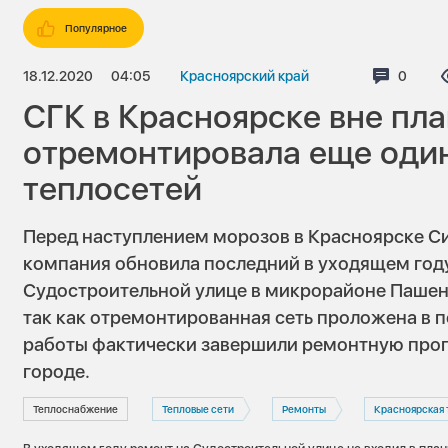
Популярное
18.12.2020
04:05
Красноярский край
Коммен
0
СГК в Красноярске вне пл
отремонтировала еще один
теплосетей
Перед наступлением морозов в Красноярске 
компания обновила последний в уходящем год
Судостроительной улице в микрорайоне Пашенн
так как отремонтированная сеть проложена в 
работы фактически завершили ремонтную прог
городе.
Теплоснабжение
Тепловые сети
Ремонты
Красноярская тепло