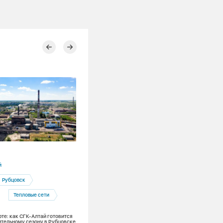
07.08.2026
й
Республика Хакасия
Рубцовск
Абакан
Благоустройство
Тепловые сети
Ремонты
рте: как СГК-Алтай готовится
Солнце, лето, жара, асфальт. В Абакан
ительному сезону в Рубцовске
восстанавливают территории после