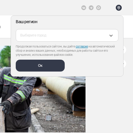
Ваш регион
ы
Меню
Все теги
Выберите город
Продолжая пользоваться сайтом, вы даёте
согласие
на автоматический
сбор и анализ ваших данных, необходимых для работы сайта и его
улучшения, использование файлов cookie.
Ок