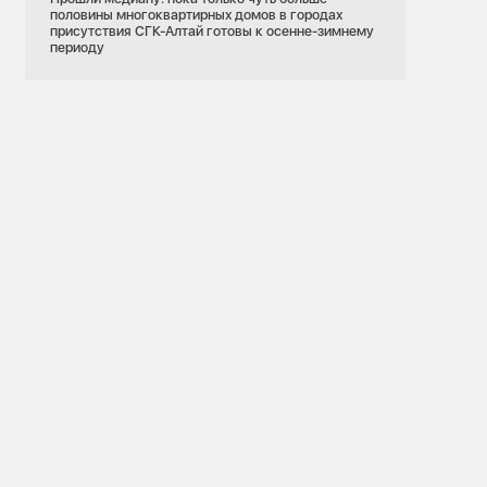
половины многоквартирных домов в городах
присутствия СГК-Алтай готовы к осенне-зимнему
периоду
28.07.2026
Красноярский край
сети
Красноярск
Красноярская ТЭЦ-2
Экскурсия
Рубцовска
СГК и Национальный центр «Россия»
 горячей воды
развивают сотрудничество в сфере