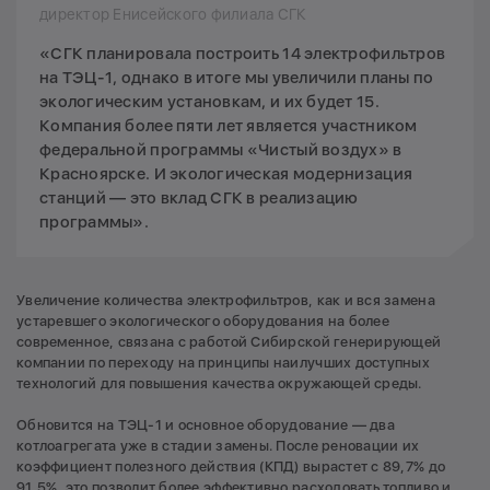
директор Енисейского филиала СГК
«СГК планировала построить 14 электрофильтров
на ТЭЦ-1, однако в итоге мы увеличили планы по
экологическим установкам, и их будет 15.
Компания более пяти лет является участником
федеральной программы «Чистый воздух» в
Красноярске. И экологическая модернизация
станций — это вклад СГК в реализацию
программы».
Увеличение количества электрофильтров, как и вся замена
устаревшего экологического оборудования на более
современное, связана с работой Сибирской генерирующей
компании по переходу на принципы наилучших доступных
технологий для повышения качества окружающей среды.
Обновится на ТЭЦ-1 и основное оборудование — два
котлоагрегата уже в стадии замены. После реновации их
коэффициент полезного действия (КПД) вырастет с 89,7% до
91,5%, это позволит более эффективно расходовать топливо и