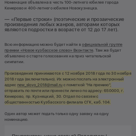
Номинация объявлена в честь 100-летнего юбилея города
Кемерово и 400-летнего юбилея Новокузнецка.
— «Первые строки» (поэтические и прозаические
произведения любых жанров, авторами которых
являются подростки в возрасте от 12 до 17 лет).
Всю информацию можно будет найти в
официальной группе
премии «Новое кузбасское слово» Вконтакте
. Там же будет
объявлено о старте голосования на приз читательской
симпатии.
Произведения принимаются с 12 ноября 2018 года по 30 ноября
2018 года (включительно). Их можно послать на электронный
адрес
new_slovo_2018@mail.ru
с пометкой "На премию",
отправить по почте или принести лично по адресу: 650000, г.
Кемерово, пр. Кузнецкий, 30. Отдел по связям с
общественностью Кузбасского филиала СГК, каб. 104.
Один автор может подать только одну заявку на одну
номинацию.