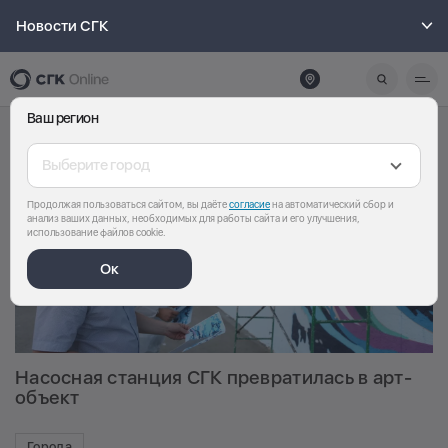
Новости СГК
Ваш регион
Выберите город
Продолжая пользоваться сайтом, вы даёте
согласие
на автоматический сбор и
анализ ваших данных, необходимых для работы сайта и его улучшения,
использование файлов cookie.
Ок
Насосная станция СГК превратилась в арт-
объект
Города