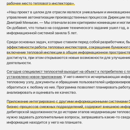
рабочее место теплового инспектора».
«Наш проект в целом для отрасли являлся уникальным и инновацион
управления автоматизации производственных процессов Дирекции по
Дмитрий Менькин. — Мы отвечали всем критериям номинации и могли
Он добавил, что только на создание технического задания ушел год, а
информационной системой заняла 5 лет.
Среди основных задач, которые ставили перед собой разработчики, б
эффективности работы тепловых инспекторов, сокращение бумажного
включение тепловой инспекции в общее информационное пространст
достигнута, при этом открываются новые возможности для улучшени
деятельности.
Сегодня специалист теплосетей выходит на объект к потребителю с п
установлено новое приложение
. У него имеется исчерпывающая инф
тепловому узлу, документы и обращения пользователей цифровизиро
обратиться к любому из них. Программа позволяет планировать работу
анализировать и оценивать ее качество.
Приложение интегрировано с другими информационными системами С
бизнес-процессов смежных подразделений, содержит внешнюю инфор
дебиторской задолженности до истории этапов модернизации теплово
нужно задавать дополнительные вопросы, запрашивать какие-то сведе
информация находится у него на планшете.