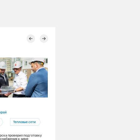
28.07.2026
край
Алтайский край
Тепловые сети
Рубцовск
Тепловые сети
Ремонты
рска проверил подготовку
снабжения к зиме