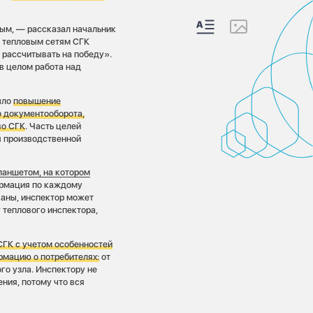
ным, — рассказал начальник
 тепловым сетям СГК
 рассчитывать на победу».
 в целом работа над
ыло
повышение
 документооборота,
во СГК
. Часть целей
я производственной
ланшетом, на котором
ормация по каждому
ваны, инспектор может
 теплового инспектора,
ГК с учетом особенностей
мацию о потребителях:
от
го узла. Инспектору не
ния, потому что вся