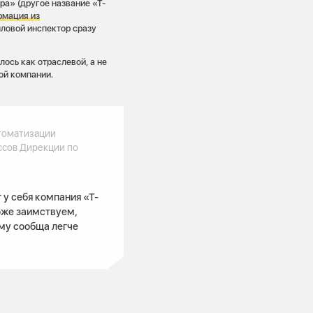
а» (другое название «Т-
рмация из
пловой инспектор сразу
ось как отраслевой, а не
ой компании.
томатизации
ссов Дирекции по
у себя компания «Т-
оже заимствуем,
му сообща легче