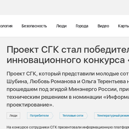
ология
Безопасность
Люди
Города
Видео
Карт
Проект СГК стал победите
инновационного конкурса
Проект СГК, который представили молодые со
Шубина, Любовь Романова и Ольга Терентьева н
прошедшем под эгидой Минэнерго России, при
техническим решением в номинации «Информа
проектирование».
Люди
Потребители
Тепловые сети
Температурный режи
На конкурсе сотрудники СГК презентовали информационную платфо