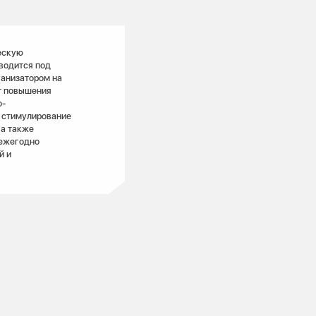
ескую
водится под
ганизатором на
т повышения
о-
и стимулирование
 а также
 ежегодно
й и