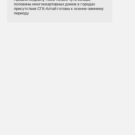
половины многоквартирных домов в городах
присутствия СГК-Алтай готовы к осенне-зимнему
периоду
21.07.2026
Красноярский край
Тепловые сети
Красноярск
ит сроки
Тепло благодаря специалистам и роботу:
овосибирске
СГК меняет тепломагистраль в Ветлужанке