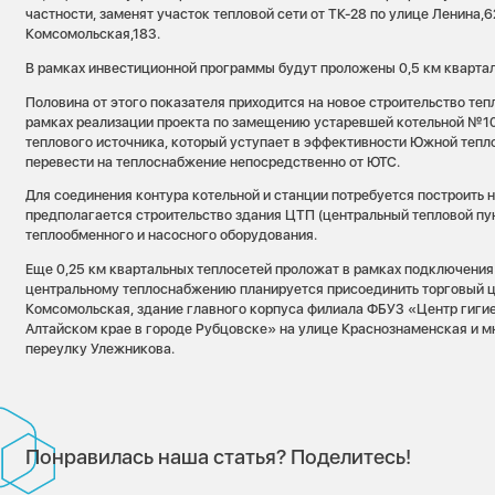
частности, заменят участок тепловой сети от ТК-28 по улице Ленина,6
Комсомольская,183.
В рамках инвестиционной программы будут проложены 0,5 км квартал
Половина от этого показателя приходится на новое строительство теп
рамках реализации проекта по замещению устаревшей котельной №10
теплового источника, который уступает в эффективности Южной тепл
перевести на теплоснабжение непосредственно от ЮТС.
Для соединения контура котельной и станции потребуется построить 
предполагается строительство здания ЦТП (центральный тепловой пу
теплообменного и насосного оборудования.
Еще 0,25 км квартальных теплосетей проложат в рамках подключения 
центральному теплоснабжению планируется присоединить торговый це
Комсомольская, здание главного корпуса филиала ФБУЗ «Центр гиги
Алтайском крае в городе Рубцовске» на улице Краснознаменская и м
переулку Улежникова.
Понравилась наша статья? Поделитесь!