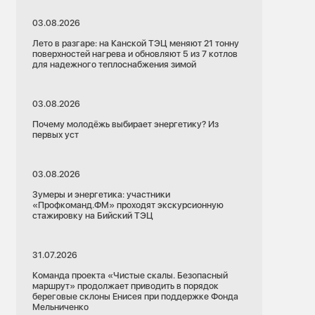
03.08.2026
Лето в разгаре: на Канской ТЭЦ меняют 21 тонну
поверхностей нагрева и обновляют 5 из 7 котлов
для надежного теплоснабжения зимой
03.08.2026
Почему молодёжь выбирает энергетику? Из
первых уст
03.08.2026
Зумеры и энергетика: участники
«Профкоманд.ФМ» проходят экскурсионную
стажировку на Бийский ТЭЦ
16.07.2026
Красноярский край
31.07.2026
Благоустройство
Тепловые сети
Команда проекта «Чистые скалы. Безопасный
маршрут» продолжает приводить в порядок
береговые склоны Енисея при поддержке Фонда
Не только трубы: СГК восстановила более 70
Мельниченко
участков после ремонтов теплосетей в