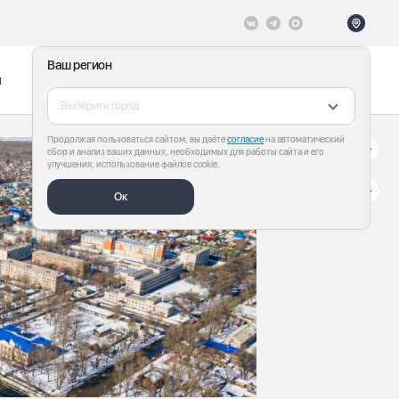
Ваш регион
ы
Меню
Все теги
Выберите город
Продолжая пользоваться сайтом, вы даёте
согласие
на автоматический
сбор и анализ ваших данных, необходимых для работы сайта и его
улучшения, использование файлов cookie.
Ок