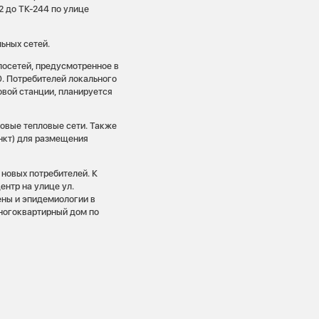
2 до ТК-244 по улице
ьных сетей.
лосетей, предусмотренное в
. Потребителей локального
овой станции, планируется
новые тепловые сети. Также
нкт) для размещения
новых потребителей. К
нтр на улице ул.
ены и эпидемиологии в
ногоквартирный дом по