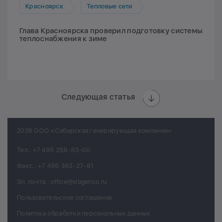
Красноярск
Тепловые сети
Глава Красноярска проверил подготовку системы
теплоснабжения к зиме
Следующая статья
2026 ООО «Сибирская генерирующая компания»
Тел.:
+7 495 258-83-00
Факс.:
+7 495 363-27-81
Эл. почта.:
office@sibgenco.ru
Пользовательское соглашение
Политика обработки персональных данных