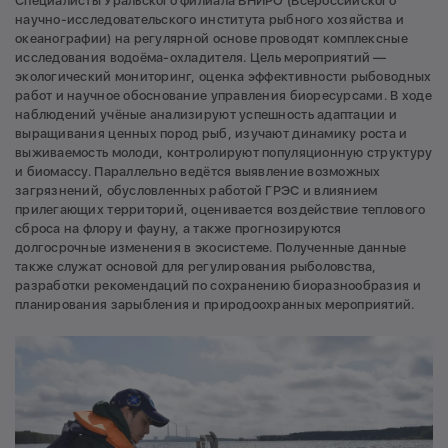
Специалисты Уральского филиала ВНИРО (Всероссийского
научно-исследовательского института рыбного хозяйства и
океанографии) на регулярной основе проводят комплексные
исследования водоёма-охладителя. Цель мероприятий —
экологический мониторинг, оценка эффективности рыбоводных
работ и научное обоснование управления биоресурсами. В ходе
наблюдений учёные анализируют успешность адаптации и
выращивания ценных пород рыб, изучают динамику роста и
выживаемость молоди, контролируют популяционную структуру
и биомассу. Параллельно ведётся выявление возможных
загрязнений, обусловленных работой ГРЭС и влиянием
прилегающих территорий, оценивается воздействие теплового
сброса на флору и фауну, а также прогнозируются
долгосрочные изменения в экосистеме. Полученные данные
также служат основой для регулирования рыболовства,
разработки рекомендаций по сохранению биоразнообразия и
планирования зарыбления и природоохранных мероприятий.