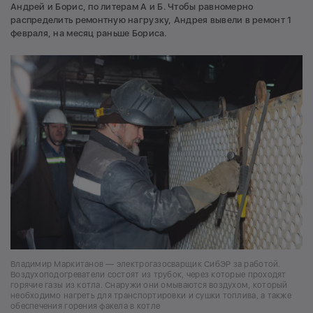
Андрей и Борис, по литерам А и Б. Чтобы равномерно
распределить ремонтную нагрузку, Андрея вывели в ремонт 1
февраля, на месяц раньше Бориса.
Владимир Маркитанов — электрогазосварщик СибЭР за работой.
Воздухоподогреватели состоят из трубок, через которые проходят
горячие газы из котла. Снаружи они омываются воздухом, который
необходимо нагреть для транспортировки и сушки топлива, а также
обеспечения горения факела в котле