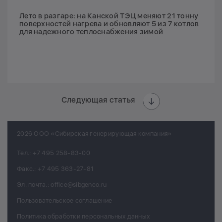
Лето в разгаре: на Канской ТЭЦ меняют 21 тонну
поверхностей нагрева и обновляют 5 из 7 котлов
для надежного теплоснабжения зимой
Следующая статья
2026 ООО «Сибирская генерирующая компания»
Тел.:
+7 495 258-83-00
Факс.:
+7 495 363-27-81
Эл. почта.:
office@sibgenco.ru
Пользовательское соглашение
Политика обработки персональных данных