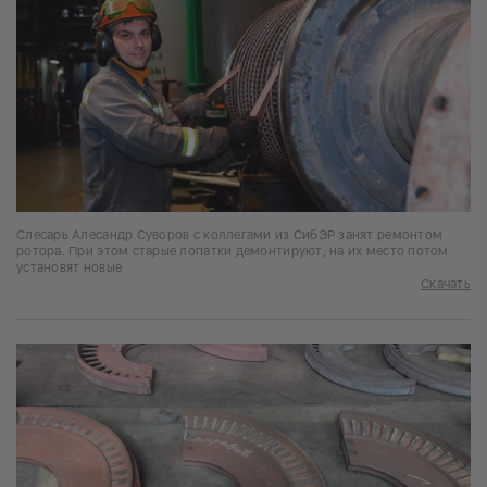
Слесарь Алесандр Суворов с коллегами из СибЭР занят ремонтом
ротора. При этом старые лопатки демонтируют, на их место потом
установят новые
Скачать