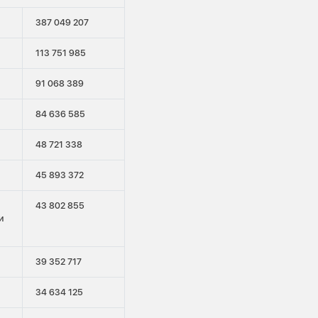
387 049 207
113 751 985
91 068 389
84 636 585
48 721 338
45 893 372
43 802 855
и
39 352 717
34 634 125