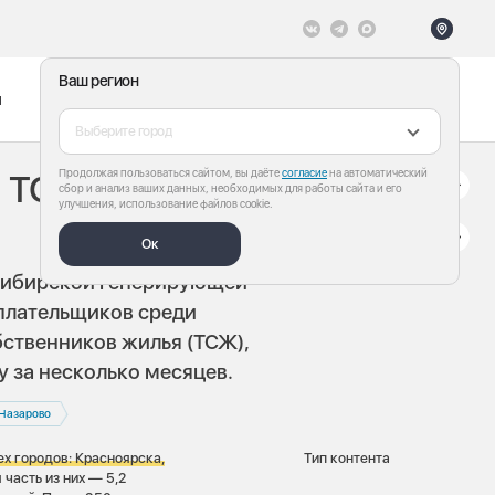
Ваш регион
ы
Меню
Все теги
Выберите город
Продолжая пользоваться сайтом, вы даёте
согласие
на автоматический
и ТСЖ, которые
сбор и анализ ваших данных, необходимых для работы сайта и его
улучшения, использование файлов cookie.
Ок
Сибирской генерирующей
еплательщиков среди
ственников жилья (ТСЖ),
у за несколько месяцев.
Назарово
х городов: Красноярска,
Тип контента
часть из них — 5,2