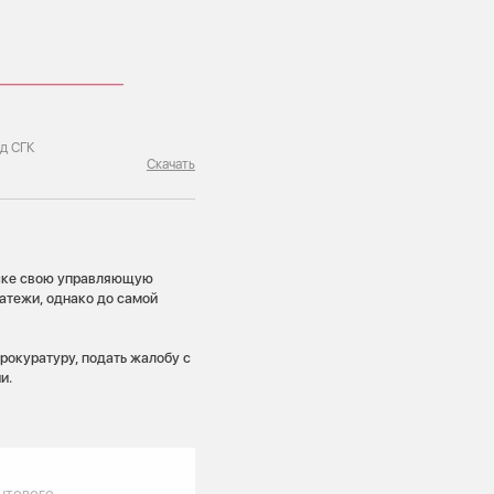
ед СГК
Скачать
писке свою управляющую
атежи, однако до самой
рокуратуру, подать жалобу с
и.
ытового