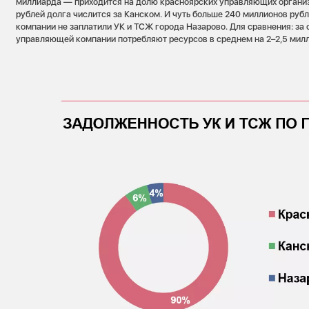
миллиарда — приходится на долю красноярских управляющих органи
рублей долга числится за Канском. И чуть больше 240 миллионов ру
компании не заплатили УК и ТСЖ города Назарово. Для сравнения: за
управляющей компании потребляют ресурсов в среднем на 2–2,5 милл