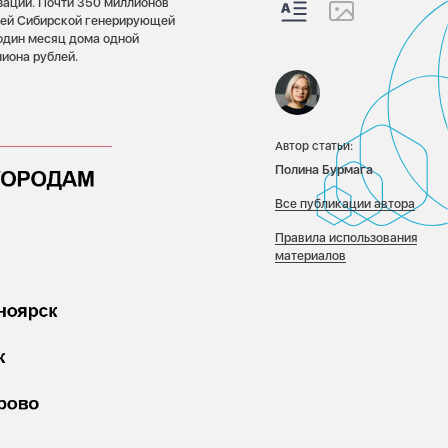
заций. Почти 350 миллионов
блей Сибирской генерирующей
 один месяц дома одной
иона рублей.
Автор статьи:
Полина Бурмага
Все публикации автора
Правила использования
материалов