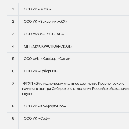
1
ООО УК «ЖСК»
2
ООО УК «Заказчик ЖКУ»
3
ООО «КУЖФ «ЮСТАС»
4
МП «МУК КРАСНОЯРСКАЯ»
5
ООО «УК «Комфорт-Сити»
6
ООО УК «Губерния»
7
ФГУП «Жилищно-коммунальное хозяйство Красноярского
научного центра Сибирского отделения Российской академи
наук»
8
ООО УК «Комфорт-Про»
9
ООО УК «Соф»