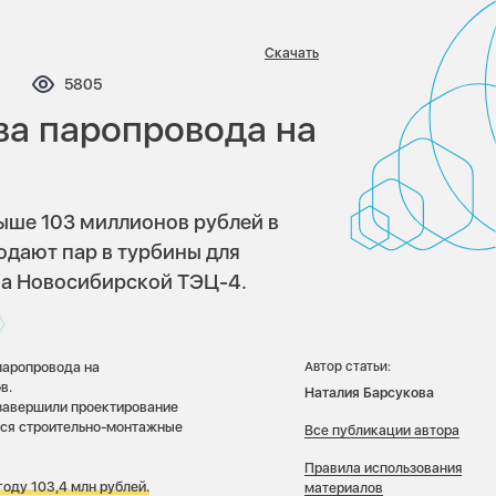
Скачать
омментариев:
Просмотров:
5805
ва паропровода на
ше 103 миллионов рублей в
дают пар в турбины для
на Новосибирской ТЭЦ-4.
паропровода на
Автор статьи:
в.
Наталия Барсукова
завершили проектирование
утся строительно-монтажные
Все публикации автора
Правила использования
оду 103,4 млн рублей.
материалов