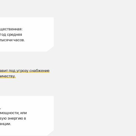
ущественная:
 год средняя
тысячи часов.
тавит под угрозу снабжение
ичеству.
,
 мощности, или
овую энергию в
анции.