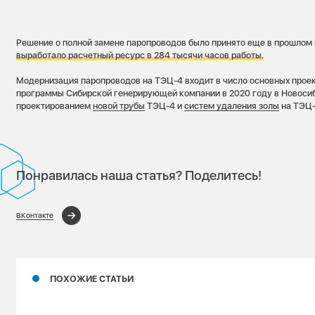
Решение о полной замене паропроводов было принято еще в прошлом 
выработало расчетный ресурс в 284 тысячи часов работы.
Модернизация паропроводов на ТЭЦ-4 входит в число основных прое
программы Сибирской генерирующей компании в 2020 году в Новосиб
проектированием
новой трубы
ТЭЦ-4 и
систем удаления золы
на ТЭЦ-
Понравилась наша статья? Поделитесь!
ВКонтакте
ПОХОЖИЕ СТАТЬИ