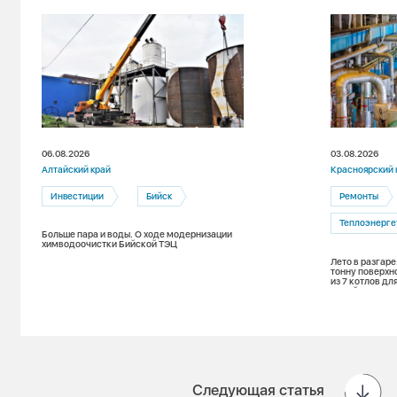
06.08.2026
03.08.2026
Алтайский край
Красноярский 
Инвестиции
Бийск
Ремонты
Теплоэнерге
Больше пара и воды. О ходе модернизации
химводоочистки Бийской ТЭЦ
Лето в разгаре
тонну поверхн
из 7 котлов д
зимой
Следующая статья