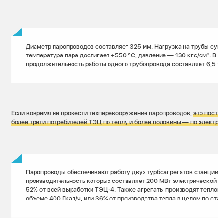
Диаметр паропроводов составляет 325 мм. Нагрузка на трубы с
температура пара достигает +550 ºС, давление — 130 кгс/см². В
продолжительность работы одного трубопровода составляет 6,5 
Если вовремя не провести техперевооружение паропроводов,
это пос
более трети потребителей ТЭЦ по теплу и более половины — по электр
Паропроводы обеспечивают работу двух турбоагрегатов станции
производительность которых составляет 200 МВт электрической
52% от всей выработки ТЭЦ-4. Также агрегаты производят тепл
объеме 400 Гкал/ч, или 36% от производства тепла в целом по ст