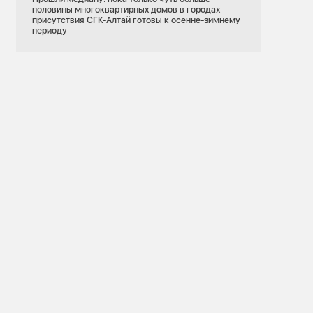
половины многоквартирных домов в городах
присутствия СГК-Алтай готовы к осенне-зимнему
периоду
09.07.2026
Новосибирская область
Новосибирск
Тепловые сети
оэнергетика
СГК в Новосибирске капитально
ремонтирует тепловые пункты
: энергетики
ь ремонтной