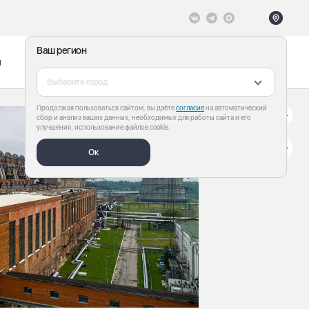
Ваш регион
ы
Меню
Все теги
Выберите город
Продолжая пользоваться сайтом, вы даёте
согласие
на автоматический
сбор и анализ ваших данных, необходимых для работы сайта и его
улучшения, использование файлов cookie.
Ок