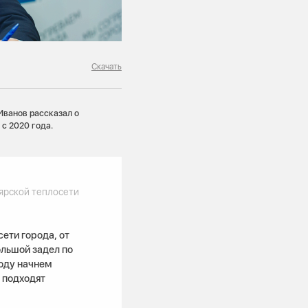
Скачать
Иванов рассказал о
с 2020 года.
ярской теплосети
ети города, от
ольшой задел по
оду начнем
 подходят