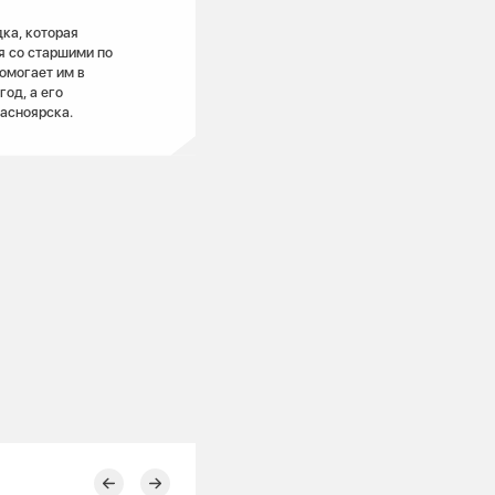
ка, которая
я со старшими по
помогает им в
од, а его
асноярска.