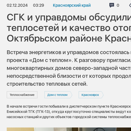
02.12.2024
03:29
Красноярский край
Коммен
0
СГК и управдомы обсудил
теплосетей и качество ото
Октябрьском районе Крас
Встреча энергетиков и управдомов состоялась
проекта «Дом с теплом». К разговору приглас
многоквартирных домов северо-западной части
непосредственной близости от которых продо
строительство тепловых сетей.
Теплоснабжение
Дом с теплом
Красноярск
В начале встречи гости побывали в диспетчерском пункте Красноярск
Енисейской ТГК (ТГК-13), откуда круглосуточно специалисты ведут к
насосных станций и других объектов городской системы теплоснабже