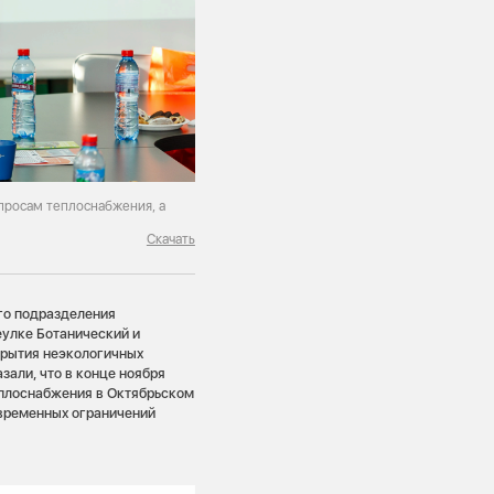
опросам теплоснабжения, а
Скачать
го подразделения
еулке Ботанический и
крытия неэкологичных
зали, что в конце ноября
еплоснабжения в Октябрьском
 временных ограничений