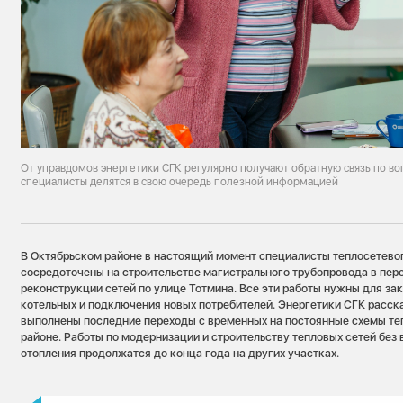
От управдомов энергетики СГК регулярно получают обратную связь по в
специалисты делятся в свою очередь полезной информацией
В Октябрьском районе в настоящий момент специалисты теплосетево
сосредоточены на строительстве магистрального трубопровода в пер
реконструкции сетей по улице Тотмина. Все эти работы нужны для за
котельных и подключения новых потребителей. Энергетики СГК расска
выполнены последние переходы с временных на постоянные схемы т
районе. Работы по модернизации и строительству тепловых сетей без
отопления продолжатся до конца года на других участках.