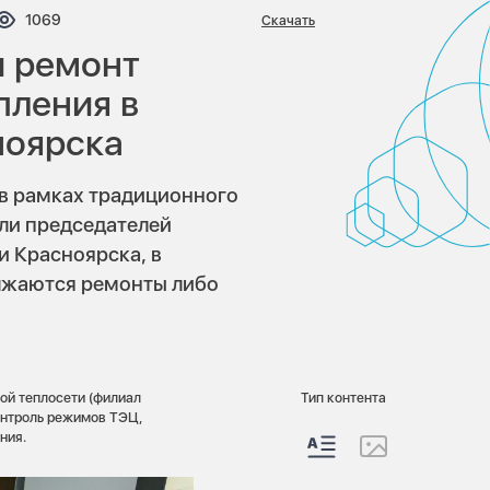
тариев:
Просмотров:
1069
Скачать
и ремонт
пления в
ноярска
 в рамках традиционного
или председателей
 Красноярска, в
лжаются ремонты либо
ой теплосети (филиал
Тип контента
онтроль режимов ТЭЦ,
ния.