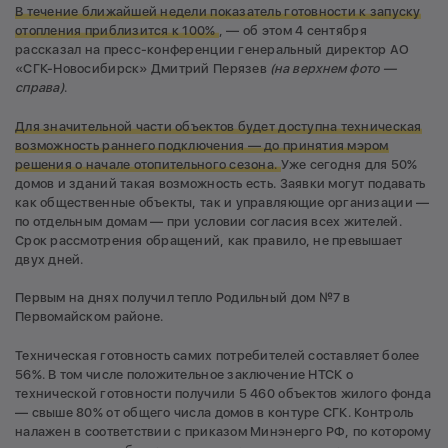
В течение ближайшей недели показатель готовности к запуску
отопления приблизится к 100%
, — об этом 4 сентября
рассказал на пресс-конференции генеральный директор АО
«СГК-Новосибирск» Дмитрий Перязев
(на верхнем фото —
справа)
.
Для значительной части объектов будет доступна техническая
возможность раннего подключения — до принятия мэром
решения о начале отопительного сезона.
Уже сегодня для 50%
домов и зданий такая возможность есть. Заявки могут подавать
как общественные объекты, так и управляющие организации —
по отдельным домам — при условии согласия всех жителей.
Срок рассмотрения обращений, как правило, не превышает
двух дней.
Первым на днях получил тепло Родильный дом №7 в
Первомайском районе.
Техническая готовность самих потребителей составляет более
56%. В том числе положительное заключение НТСК о
технической готовности получили 5 460 объектов жилого фонда
— свыше 80% от общего числа домов в контуре СГК. Контроль
налажен в соответствии с приказом Минэнерго РФ, по которому