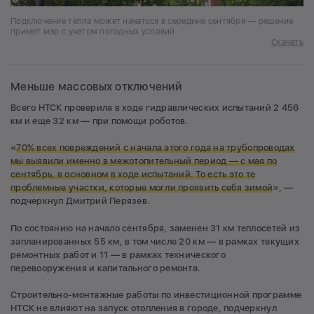
Подключение тепла может начаться в середине сентября — решение
примет мэр с учетом погодных условий
Скачать
Меньше массовых отключений
Всего НТСК проверила в ходе гидравлических испытаний 2 456
км и еще 32 км — при помощи роботов.
«
70% всех повреждений с начала этого года на трубопроводах
мы выявили именно в межотопительный период — с мая по
сентябрь, в основном в ходе испытаний. То есть это те
проблемные участки, которые могли проявить себя зимой
», —
подчеркнул Дмитрий Перязев.
По состоянию на начало сентября, заменен 31 км теплосетей из
запланированных 55 км, в том числе 20 км — в рамках текущих
ремонтных работ и 11 — в рамках технического
перевооружения и капитального ремонта.
Строительно-монтажные работы по инвестиционной программе
НТСК не влияют на запуск отопления в городе, подчеркнул